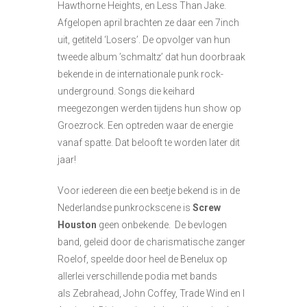
Hawthorne Heights, en Less Than Jake.
Afgelopen april brachten ze daar een 7inch
uit, getiteld ‘Losers’. De opvolger van hun
tweede album ’schmaltz’ dat hun doorbraak
bekende in de internationale punk rock-
underground. Songs die keihard
meegezongen werden tijdens hun show op
Groezrock. Een optreden waar de energie
vanaf spatte. Dat belooft te worden later dit
jaar!
Voor iedereen die een beetje bekend is in de
Nederlandse punkrockscene is
Screw
Houston
geen onbekende. De bevlogen
band, geleid door de charismatische zanger
Roelof, speelde door heel de Benelux op
allerlei verschillende podia met bands
als Zebrahead, John Coffey, Trade Wind en I