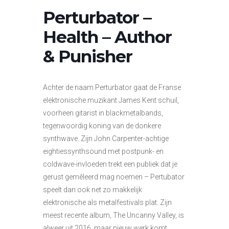
Perturbator –
Health – Author
& Punisher
Achter de naam Perturbator gaat de Franse
elektronische muzikant James Kent schuil,
voorheen gitarist in blackmetalbands,
tegenwoordig koning van de donkere
synthwave. Zijn John Carpenter-achtige
eightiessynthsound met postpunk- en
coldwave-invloeden trekt een publiek dat je
gerust gemêleerd mag noemen – Pertubator
speelt dan ook net zo makkelijk
elektronische als metalfestivals plat. Zijn
meest recente album, The Uncanny Valley, is
alweer uit 2016, maar nieuw werk komt