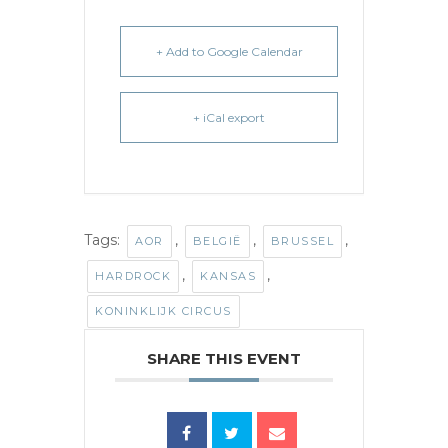
+ Add to Google Calendar
+ iCal export
Tags:
,
,
,
AOR
BELGIË
BRUSSEL
,
,
HARDROCK
KANSAS
KONINKLIJK CIRCUS
SHARE THIS EVENT