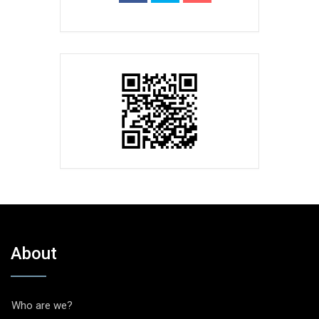
About
Who are we?