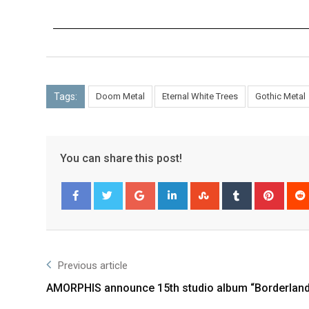
Tags:
Doom Metal
Eternal White Trees
Gothic Metal
You can share this post!
Facebook
Twitter
Previous article
AMORPHIS announce 15th studio album “Borderland