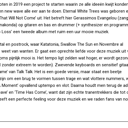
loten in 2019 een project te starten waarin ze alle ideeën kwijt kond
en new wave alle eer aan te doen. Eternal White Trees was geboren 
t Will Not Come’ uit. Het betreft hier Gerassimos Evangelou (zang
(Anakonda) op gitaren en bas en drummer (+ synthesizer en program
e To Loss’ een tweede album met ruim een uur mooie muziek.
al en postrock, waar Katatonia, Swallow The Sun en Novembre al
 weet van wanten. Er gaat een oprechte liefde voor deze muziek uit 
ms pijnlijk mooi is. Het tempo ligt zelden wat hoger, er wordt gezo
ed zonder extreem te worden). Zwevende keyboards en sensitief gita
me’ van Talk Talk. Het is een goede versie, maar staat een beetje
zijn om een brug te vormen tussen trage en wat vlottere nummers, w
r A Moment’ opvallend uptempo en vlot. Daarna houdt men terug de ad
e’ en ‘Time Has Come’, want dat zijn echte tranentrekkers die tot 
 heeft een perfecte feeling voor deze muziek en we raden fans van no