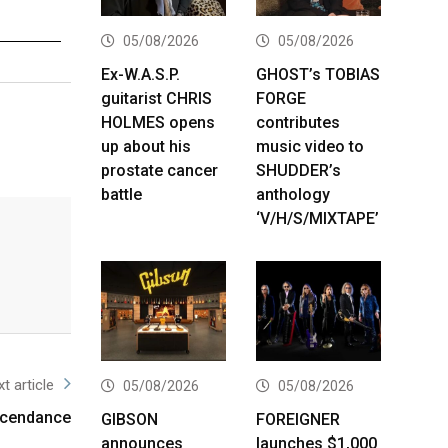
05/08/2026
05/08/2026
Ex-W.A.S.P.
GHOST’s TOBIAS
guitarist CHRIS
FORGE
HOLMES opens
contributes
up about his
music video to
prostate cancer
SHUDDER’s
battle
anthology
‘V/H/S/MIXTAPE’
t article
05/08/2026
05/08/2026
scendance
GIBSON
FOREIGNER
announces
launches $1,000