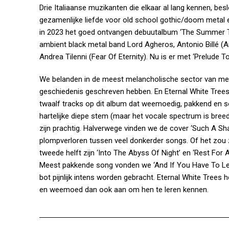
Drie Italiaanse muzikanten die elkaar al lang kennen, bes
gezamenlijke liefde voor old school gothic/doom metal 
in 2023 het goed ontvangen debuutalbum ‘The Summer Tha
ambient black metal band Lord Agheros, Antonio Billé 
Andrea Tilenni (Fear Of Eternity). Nu is er met ‘Prelud
We belanden in de meest melancholische sector van met
geschiedenis geschreven hebben. En Eternal White Trees
twaalf tracks op dit album dat weemoedig, pakkend en so
hartelijke diepe stem (maar het vocale spectrum is bre
zijn prachtig. Halverwege vinden we de cover ‘Such A Sha
plompverloren tussen veel donkerder songs. Of het zou 
tweede helft zijn ‘Into The Abyss Of Night’ en ‘Rest Fo
Meest pakkende song vonden we ‘And If You Have To Leav
bot pijnlijk intens worden gebracht. Eternal White Trees
en weemoed dan ook aan om hen te leren kennen.