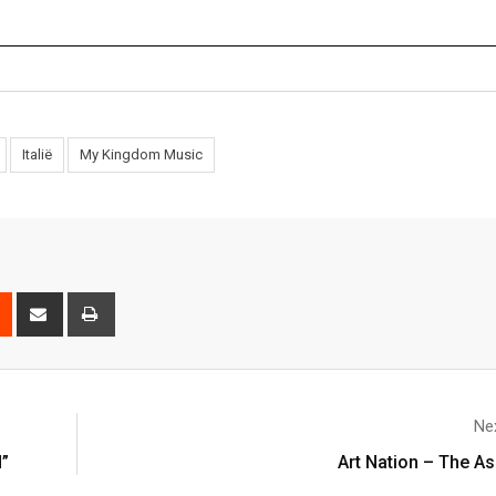
Italië
My Kingdom Music
Nex
”
Art Nation – The A