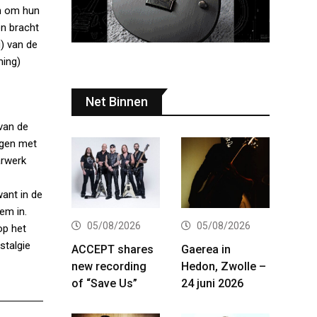
en om hun
en bracht
) van de
ming)
Net Binnen
van de
ngen met
arwerk
ant in de
em in.
05/08/2026
05/08/2026
op het
stalgie
ACCEPT shares
Gaerea in
new recording
Hedon, Zwolle –
of “Save Us”
24 juni 2026