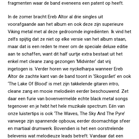
fragmenten waar de band eveneens een patent op heeft.
In de zomer bracht Ereb Altor al drie singles uit
voorafgaande aan het album en ook deze zijn superieure
Viking metal met al deze gedroomde ingrediënten. Ik vind het
zelfs spijtig dat ze niet op elke versie van het album staan,
maar dat is een reden te meer om de speciale deluxe editie
aan te schaffen, want dit half uurtje extra bestaat uit het
enkel met cleane zang gezongen ‘Midvinter’ dat vrij
ingetogen is. Verder horen we nyckelharpa wanneer Ereb
Altor de zachte kant van de band toont in ‘Skogsrået’ en ook
‘The Lake Of Blood’ is met zijn takkelende gitaren intro,
cleane zang en mooie melodieën eerder beschouwend. Zet
daar een furie van bovenvermelde echte black metal songs
tegenover en je hebt het hele muzikale spectrum. Eén van
onze luistertips is ook ‘The Waves, The Sky And The Pyre’
vanwege zijn spannende opbouw, eerder doomachtige sfeer
en martiaal drumwerk. Bovendien is het een oorstrelende
belevenis wat melodieuze leads betreft. Vandaar dat een