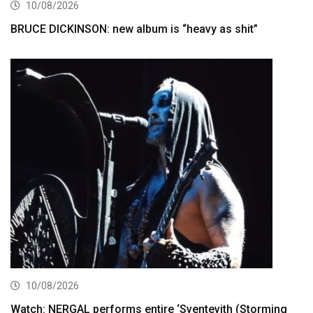
10/08/2026
BRUCE DICKINSON: new album is “heavy as shit”
10/08/2026
Watch: NERGAL performs entire ‘Sventevith (Storming