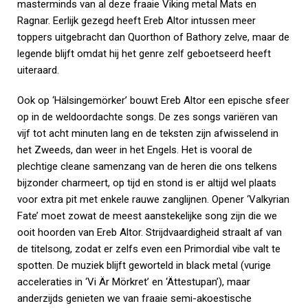
masterminds van al deze fraaie Viking metal Mats en
Ragnar. Eerlijk gezegd heeft Ereb Altor intussen meer
toppers uitgebracht dan Quorthon of Bathory zelve, maar de
legende blijft omdat hij het genre zelf geboetseerd heeft
uiteraard.
Ook op ‘Hälsingemörker’ bouwt Ereb Altor een epische sfeer
op in de weldoordachte songs. De zes songs variëren van
vijf tot acht minuten lang en de teksten zijn afwisselend in
het Zweeds, dan weer in het Engels. Het is vooral de
plechtige cleane samenzang van de heren die ons telkens
bijzonder charmeert, op tijd en stond is er altijd wel plaats
voor extra pit met enkele rauwe zanglijnen. Opener ‘Valkyrian
Fate’ moet zowat de meest aanstekelijke song zijn die we
ooit hoorden van Ereb Altor. Strijdvaardigheid straalt af van
de titelsong, zodat er zelfs even een Primordial vibe valt te
spotten. De muziek blijft geworteld in black metal (vurige
acceleraties in ‘Vi Är Mörkret’ en ‘Ättestupan’), maar
anderzijds genieten we van fraaie semi-akoestische