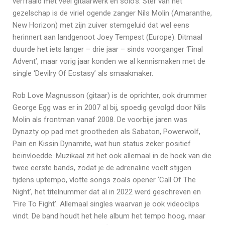
verfraaid met veel gitaarwerk en solo’s. Ster van het
gezelschap is de viriel ogende zanger Nils Molin (Amaranthe,
New Horizon) met zijn zuiver stemgeluid dat wel eens
herinnert aan landgenoot Joey Tempest (Europe). Ditmaal
duurde het iets langer – drie jaar – sinds voorganger ‘Final
Advent’, maar vorig jaar konden we al kennismaken met de
single ‘Devilry Of Ecstasy’ als smaakmaker.
Rob Love Magnusson (gitaar) is de oprichter, ook drummer
George Egg was er in 2007 al bij, spoedig gevolgd door Nils
Molin als frontman vanaf 2008. De voorbije jaren was
Dynazty op pad met grootheden als Sabaton, Powerwolf,
Pain en Kissin Dynamite, wat hun status zeker positief
beïnvloedde. Muzikaal zit het ook allemaal in de hoek van die
twee eerste bands, zodat je de adrenaline voelt stijgen
tijdens uptempo, vlotte songs zoals opener ‘Call Of The
Night’, het titelnummer dat al in 2022 werd geschreven en
‘Fire To Fight’. Allemaal singles waarvan je ook videoclips
vindt. De band houdt het hele album het tempo hoog, maar