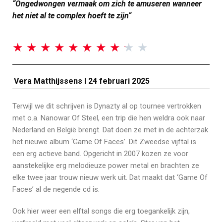
“Ongedwongen vermaak om zich te amuseren wanneer
het niet al te complex hoeft te zijn
“
★
★
★
★
★
★
★
★
★
★
Vera Matthijssens I
24 februari 2025
Terwijl we dit schrijven is Dynazty al op tournee vertrokken
met o.a. Nanowar Of Steel, een trip die hen weldra ook naar
Nederland en België brengt. Dat doen ze met in de achterzak
het nieuwe album ‘Game Of Faces’. Dit Zweedse vijftal is
een erg actieve band. Opgericht in 2007 kozen ze voor
aanstekelijke erg melodieuze power metal en brachten ze
elke twee jaar trouw nieuw werk uit. Dat maakt dat ‘Game Of
Faces’ al de negende cd is.
Ook hier weer een elftal songs die erg toegankelijk zijn,