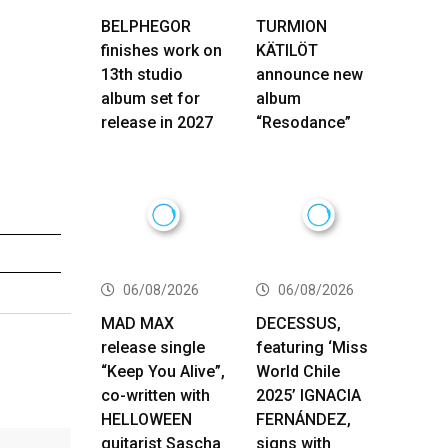
BELPHEGOR
TURMION
finishes work on
KÄTILÖT
13th studio
announce new
album set for
album
release in 2027
“Resodance”
06/08/2026
06/08/2026
MAD MAX
DECESSUS,
release single
featuring ‘Miss
“Keep You Alive”,
World Chile
co-written with
2025’ IGNACIA
HELLOWEEN
FERNÁNDEZ,
guitarist Sascha
signs with