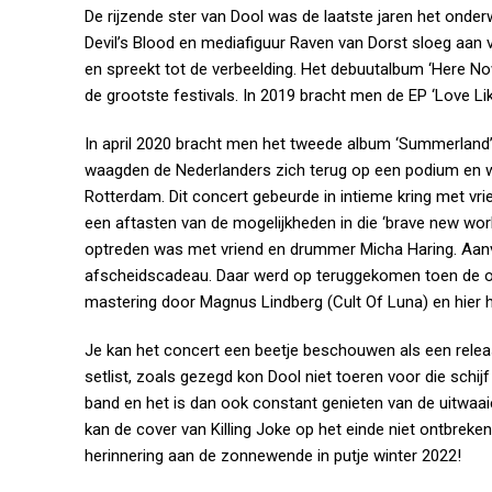
De rijzende ster van Dool was de laatste jaren het ond
Devil’s Blood en mediafiguur Raven van Dorst sloeg aan va
en spreekt tot de verbeelding. Het debuutalbum ‘Here No
de grootste festivals. In 2019 bracht men de EP ‘Love Like
In april 2020 bracht men het tweede album ‘Summerland’
waagden de Nederlanders zich terug op een podium en w
Rotterdam. Dit concert gebeurde in intieme kring met vr
een aftasten van de mogelijkheden in die ‘brave new worl
optreden was met vriend en drummer Micha Haring. Aa
afscheidscadeau. Daar werd op teruggekomen toen de o
mastering door Magnus Lindberg (Cult Of Luna) en hier h
Je kan het concert een beetje beschouwen als een releas
setlist, zoals gezegd kon Dool niet toeren voor die schij
band en het is dan ook constant genieten van de uitwaaier
kan de cover van Killing Joke op het einde niet ontbrek
herinnering aan de zonnewende in putje winter 2022!