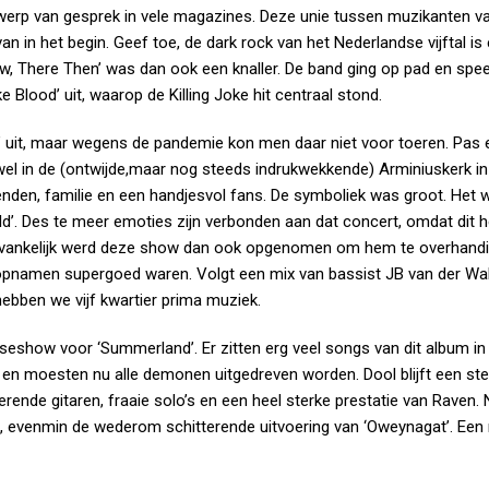
erwerp van gesprek in vele magazines. Deze unie tussen muzikanten v
n in het begin. Geef toe, de dark rock van het Nederlandse vijftal is 
w, There Then’ was dan ook een knaller. De band ging op pad en spe
 Blood’ uit, waarop de Killing Joke hit centraal stond.
 uit, maar wegens de pandemie kon men daar niet voor toeren. Pas 
el in de (ontwijde,maar nog steeds indrukwekkende) Arminiuskerk in
ienden, familie en een handjesvol fans. De symboliek was groot. Het 
d’. Des te meer emoties zijn verbonden aan dat concert, omdat dit h
nvankelijk werd deze show dan ook opgenomen om hem te overhandi
pnamen supergoed waren. Volgt een mix van bassist JB van der Wa
ebben we vijf kwartier prima muziek.
eshow voor ‘Summerland’. Er zitten erg veel songs van dit album in
f en moesten nu alle demonen uitgedreven worden. Dool blijft een ster
ende gitaren, fraaie solo’s en een heel sterke prestatie van Raven. N
en, evenmin de wederom schitterende uitvoering van ‘Oweynagat’. Ee