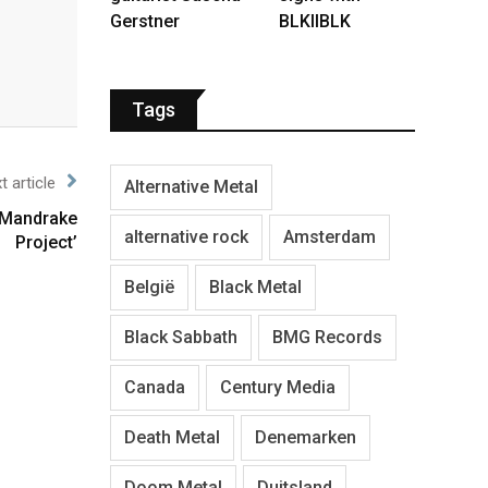
Gerstner
BLKIIBLK
Tags
t article
Alternative Metal
 Mandrake
alternative rock
Amsterdam
Project’
België
Black Metal
Black Sabbath
BMG Records
Canada
Century Media
Death Metal
Denemarken
Doom Metal
Duitsland