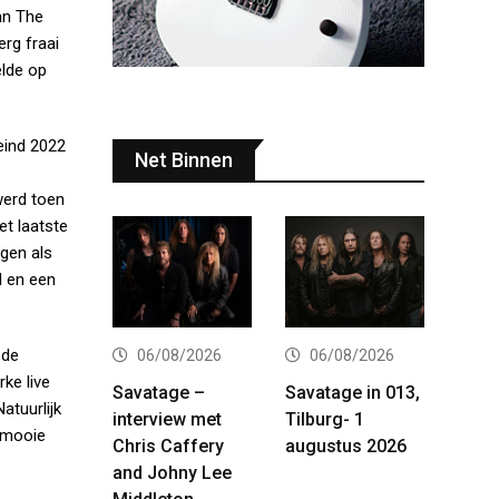
an The
erg fraai
elde op
eind 2022
Net Binnen
werd toen
et laatste
gen als
l en een
 de
06/08/2026
06/08/2026
ke live
Savatage –
Savatage in 013,
atuurlijk
interview met
Tilburg- 1
n mooie
Chris Caffery
augustus 2026
and Johny Lee