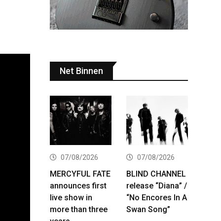
Net Binnen
07/08/2026
07/08/2026
MERCYFUL FATE
BLIND CHANNEL
announces first
release “Diana” /
live show in
“No Encores In A
more than three
Swan Song”