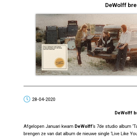
DeWolff bren
28-04-2020
DeWolff br
Afgelopen Januari kwam
DeWolff
‘s 7de studio album ‘
brengen ze van dat album de nieuwe single ‘Live Like Y