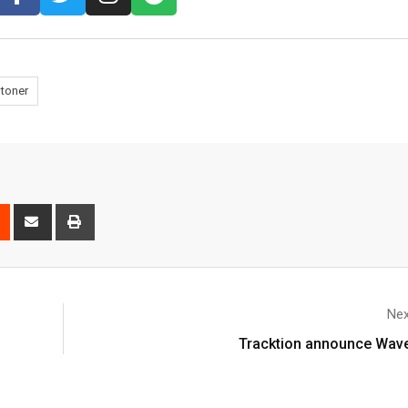
toner
Nex
Tracktion announce Wav