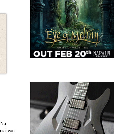
 Nu
cial van