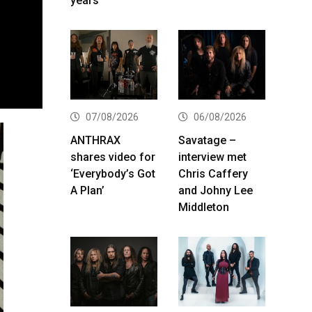
years
07/08/2026
06/08/2026
ANTHRAX
Savatage –
shares video for
interview met
‘Everybody’s Got
Chris Caffery
A Plan’
and Johny Lee
Middleton