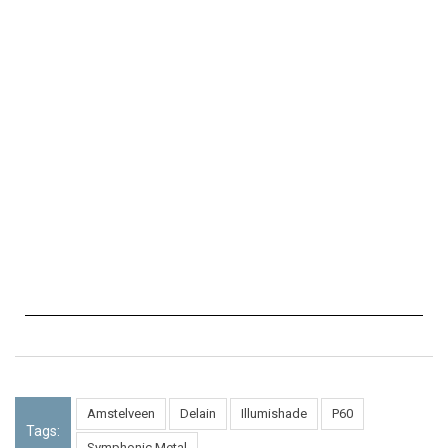
Amstelveen
Delain
Illumishade
P60
Tags:
Symphonic Metal