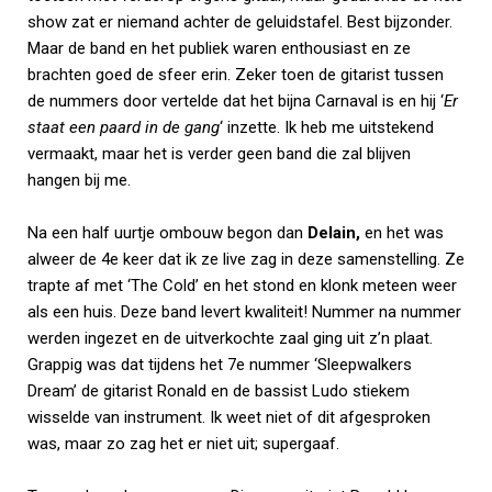
show zat er niemand achter de geluidstafel. Best bijzonder.
Maar de band en het publiek waren enthousiast en ze
brachten goed de sfeer erin. Zeker toen de gitarist tussen
de nummers door vertelde dat het bijna Carnaval is en hij ‘
Er
staat een paard in de gang
‘ inzette. Ik heb me uitstekend
vermaakt, maar het is verder geen band die zal blijven
hangen bij me.
Na een half uurtje ombouw begon dan
Delain,
en het was
alweer de 4e keer dat ik ze live zag in deze samenstelling. Ze
trapte af met ‘The Cold’ en het stond en klonk meteen weer
als een huis. Deze band levert kwaliteit! Nummer na nummer
werden ingezet en de uitverkochte zaal ging uit z’n plaat.
Grappig was dat tijdens het 7e nummer ‘Sleepwalkers
Dream’ de gitarist Ronald en de bassist Ludo stiekem
wisselde van instrument. Ik weet niet of dit afgesproken
was, maar zo zag het er niet uit; supergaaf.