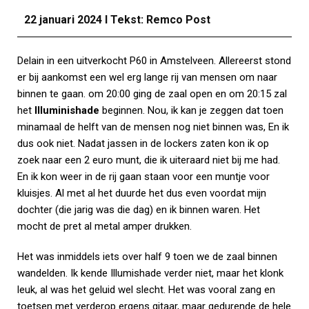
22 januari 2024 I Tekst: Remco Post
Delain in een uitverkocht P60 in Amstelveen. Allereerst stond
er bij aankomst een wel erg lange rij van mensen om naar
binnen te gaan. om 20:00 ging de zaal open en om 20:15 zal
het
Illuminishade
beginnen. Nou, ik kan je zeggen dat toen
minamaal de helft van de mensen nog niet binnen was, En ik
dus ook niet. Nadat jassen in de lockers zaten kon ik op
zoek naar een 2 euro munt, die ik uiteraard niet bij me had.
En ik kon weer in de rij gaan staan voor een muntje voor
kluisjes. Al met al het duurde het dus even voordat mijn
dochter (die jarig was die dag) en ik binnen waren. Het
mocht de pret al metal amper drukken.
Het was inmiddels iets over half 9 toen we de zaal binnen
wandelden. Ik kende Illumishade verder niet, maar het klonk
leuk, al was het geluid wel slecht. Het was vooral zang en
toetsen met verderop ergens gitaar, maar gedurende de hele