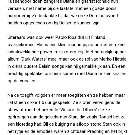
Tussendoor doen zangeres Diana en gitarist Ronald hun
verhalen, met name bij die laatste met een goede dosis
humor erbij. Zo bedankte hij dat we onze Domino avond
hadden opgegeven om bij Delain te kunnen zijn.
Uiteraard was ook weer Paolo Ribaldini uit Finland
overgekomen. Het is een klein mannetje, maar met een zeer
indrukwekkende power in zijn stem. Hij doet natuurlijk op het
album ‘Dark Waters’ mee, maar ook de rol van Marko Hietala
in diens oudere Delain songs kan hij gemakkelijk aan. En een
prachtig spektakel om hem samen met Diana te zien knallen
op de vocalen.
Na de toegift volgden er meer toegiften en ze hebben maar
liefst een dikke 1,5 uur gespeeld. Ze sloten vervolgens de
show af met het bekende ‘We are the Others’ die ze
opdroegen aan de geluidsman Stan, die zoals Ronald het zei:
een klotedag had. Bij de buiging na afloop stond Stan ook in
het rijtje en de emoties waren zichtbaar. Prachtig en het blijkt