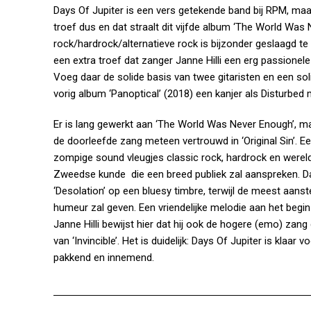
Days Of Jupiter is een vers getekende band bij RPM, maa
troef dus en dat straalt dit vijfde album ‘The World Wa
rock/hardrock/alternatieve rock is bijzonder geslaagd 
een extra troef dat zanger Janne Hilli een erg passionele
Voeg daar de solide basis van twee gitaristen en een sol
vorig album ‘Panoptical’ (2018) een kanjer als Disturbed
Er is lang gewerkt aan ‘The World Was Never Enough’, maa
de doorleefde zang meteen vertrouwd in ‘Original Sin’. 
zompige sound vleugjes classic rock, hardrock en wereldw
Zweedse kunde die een breed publiek zal aanspreken. Da
‘Desolation’ op een bluesy timbre, terwijl de meest aanst
humeur zal geven. Een vriendelijke melodie aan het begin 
Janne Hilli bewijst hier dat hij ook de hogere (emo) zan
van ‘Invincible’. Het is duidelijk: Days Of Jupiter is klaar
pakkend en innemend.