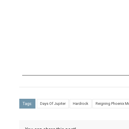
Tags:
Days Of Jupiter
Hardrock
Reigning Phoenix M