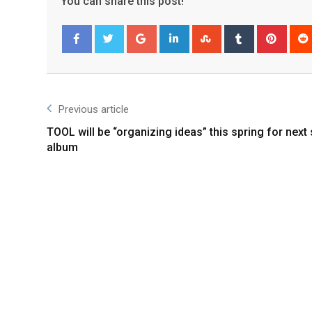
You can share this post!
Facebook
Twitter
Previous article
TOOL will be “organizing ideas” this spring for next 
album