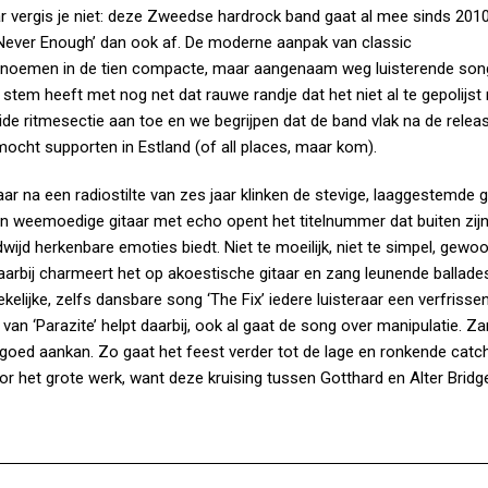
r vergis je niet: deze Zweedse hardrock band gaat al mee sinds 2010
s Never Enough’ dan ook af. De moderne aanpak van classic
te noemen in de tien compacte, maar aangenaam weg luisterende song
 stem heeft met nog net dat rauwe randje dat het niet al te gepolijst
ide ritmesectie aan toe en we begrijpen dat de band vlak na de relea
 mocht supporten in Estland (of all places, maar kom).
r na een radiostilte van zes jaar klinken de stevige, laaggestemde g
Een weemoedige gitaar met echo opent het titelnummer dat buiten zij
ijd herkenbare emoties biedt. Niet te moeilijk, niet te simpel, gewo
arbij charmeert het op akoestische gitaar en zang leunende ballade
ekelijke, zelfs dansbare song ‘The Fix’ iedere luisteraar een verfriss
van ‘Parazite’ helpt daarbij, ook al gaat de song over manipulatie. Z
g goed aankan. Zo gaat het feest verder tot de lage en ronkende catc
 voor het grote werk, want deze kruising tussen Gotthard en Alter Bridge