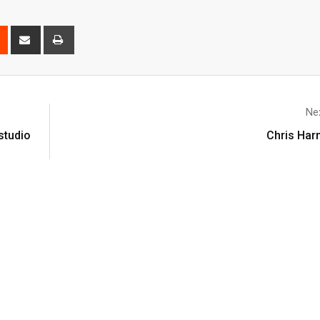
Nex
studio
Chris Har