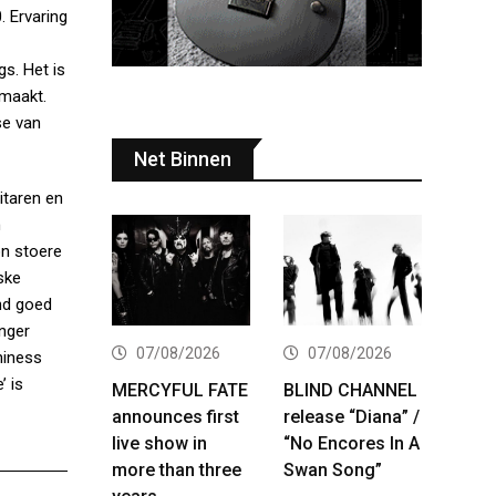
. Ervaring
s. Het is
 maakt.
se van
Net Binnen
itaren en
n
on stoere
ske
end goed
anger
07/08/2026
07/08/2026
hiness
’ is
MERCYFUL FATE
BLIND CHANNEL
announces first
release “Diana” /
live show in
“No Encores In A
more than three
Swan Song”