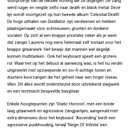
voorproefje van de nieuwe richting die ze uitgingen. De zang
werd ruiger en neigde zelfs naar death en black metal. Deze
lijn wordt voortgezet op hun tweede album ‘Celestial Death’.
De hoge uithalen van Distillator zijn verdwenen en hebben
plaatsgemaakt voor schreeuwen, grunten en donkere
vocalen. Op zich al een knappe prestatie zeker als je weet
dat zanger Laurens nog eens helemaal zelf instaat voor het
knappe gitaarwerk. Het bewijs dat mannen wel degelijk
kunnen multitasken. Ook het keyboard speelt een grotere
rol. Waar het op het debuut al aanwezig was, is het nu verder
uitgewerkt met opzwepende en sci-fi-achtige tonen en
duistere koorzangen die het geheel naar een hoger niveau
tillen. Dit alles wordt ondersteund door uitstekend slagwerk
en een technisch bespeelde basgitaar.
Enkele hoogtepunten zijn ‘Static Horizon’, met een brede
laag gitaarwerk en agressieve zangpartijen, aangevuld met
extra dimensies door het keyboard. ‘Ascending’ biedt een
agressieve punkhouding, terwijl ‘Reign Of Infinite’ een