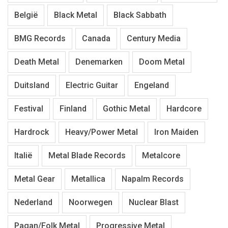
België
Black Metal
Black Sabbath
BMG Records
Canada
Century Media
Death Metal
Denemarken
Doom Metal
Duitsland
Electric Guitar
Engeland
Festival
Finland
Gothic Metal
Hardcore
Hardrock
Heavy/Power Metal
Iron Maiden
Italië
Metal Blade Records
Metalcore
Metal Gear
Metallica
Napalm Records
Nederland
Noorwegen
Nuclear Blast
Pagan/Folk Metal
Progressive Metal