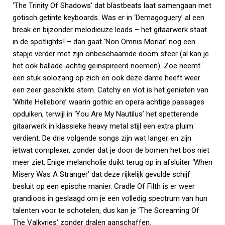
‘The Trinity Of Shadows’ dat blastbeats laat samengaan met
gotisch getinte keyboards. Was er in ‘Demagoguery’ al een
break en bijzonder melodieuze leads – het gitaarwerk staat
in de spotlights! – dan gaat ‘Non Omnis Moriar’ nog een
stapje verder met zijn onbeschaamde doom sfeer (al kan je
het ook ballade-achtig geïnspireerd noemen). Zoe neemt
een stuk solozang op zich en ook deze dame heeft weer
een zeer geschikte stem. Catchy en vlot is het genieten van
‘White Hellebore’ waarin gothic en opera achtige passages
opduiken, terwijl in ‘You Are My Nautilus’ het spetterende
gitaarwerk in klassieke heavy metal stijl een extra pluim
verdient. De drie volgende songs zijn wat langer en zijn
ietwat complexer, zonder dat je door de bomen het bos niet
meer ziet. Enige melancholie duikt terug op in afsluiter ‘When
Misery Was A Stranger’ dat deze rijkelijk gevulde schijf
besluit op een epische manier. Cradle Of Filth is er weer
grandioos in geslaagd om je een volledig spectrum van hun
talenten voor te schotelen, dus kan je ‘The Screaming Of
The Valkyries’ zonder dralen aanschaffen.