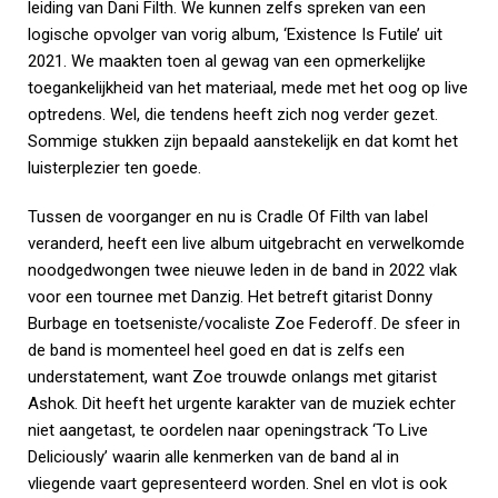
leiding van Dani Filth. We kunnen zelfs spreken van een
logische opvolger van vorig album, ‘Existence Is Futile’ uit
2021. We maakten toen al gewag van een opmerkelijke
toegankelijkheid van het materiaal, mede met het oog op live
optredens. Wel, die tendens heeft zich nog verder gezet.
Sommige stukken zijn bepaald aanstekelijk en dat komt het
luisterplezier ten goede.
Tussen de voorganger en nu is Cradle Of Filth van label
veranderd, heeft een live album uitgebracht en verwelkomde
noodgedwongen twee nieuwe leden in de band in 2022 vlak
voor een tournee met Danzig. Het betreft gitarist Donny
Burbage en toetseniste/vocaliste Zoe Federoff. De sfeer in
de band is momenteel heel goed en dat is zelfs een
understatement, want Zoe trouwde onlangs met gitarist
Ashok. Dit heeft het urgente karakter van de muziek echter
niet aangetast, te oordelen naar openingstrack ‘To Live
Deliciously’ waarin alle kenmerken van de band al in
vliegende vaart gepresenteerd worden. Snel en vlot is ook