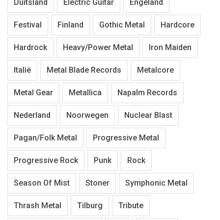
Duitsland
Electric Guitar
Engeland
Festival
Finland
Gothic Metal
Hardcore
Hardrock
Heavy/Power Metal
Iron Maiden
Italië
Metal Blade Records
Metalcore
Metal Gear
Metallica
Napalm Records
Nederland
Noorwegen
Nuclear Blast
Pagan/Folk Metal
Progressive Metal
Progressive Rock
Punk
Rock
Season Of Mist
Stoner
Symphonic Metal
Thrash Metal
Tilburg
Tribute