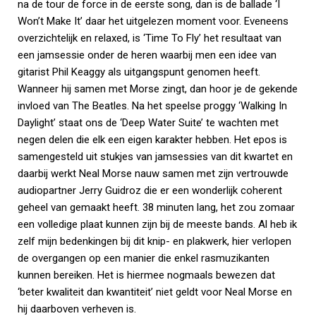
na de tour de force in de eerste song, dan is de ballade ‘I
Won’t Make It’ daar het uitgelezen moment voor. Eveneens
overzichtelijk en relaxed, is ‘Time To Fly’ het resultaat van
een jamsessie onder de heren waarbij men een idee van
gitarist Phil Keaggy als uitgangspunt genomen heeft.
Wanneer hij samen met Morse zingt, dan hoor je de gekende
invloed van The Beatles. Na het speelse proggy ‘Walking In
Daylight’ staat ons de ‘Deep Water Suite’ te wachten met
negen delen die elk een eigen karakter hebben. Het epos is
samengesteld uit stukjes van jamsessies van dit kwartet en
daarbij werkt Neal Morse nauw samen met zijn vertrouwde
audiopartner Jerry Guidroz die er een wonderlijk coherent
geheel van gemaakt heeft. 38 minuten lang, het zou zomaar
een volledige plaat kunnen zijn bij de meeste bands. Al heb ik
zelf mijn bedenkingen bij dit knip- en plakwerk, hier verlopen
de overgangen op een manier die enkel rasmuzikanten
kunnen bereiken. Het is hiermee nogmaals bewezen dat
‘beter kwaliteit dan kwantiteit’ niet geldt voor Neal Morse en
hij daarboven verheven is.