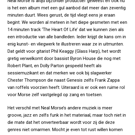
Neal Morse is altijd bijzonder productief geweest en ook nu
is het een album met een gul aanbod dat meer dan zeventig
minuten duurt. Wees gerust, de tijd vliegt eens je eraan
begint. We worden al meteen in het diepe gesmeten met een
14 minuten track ‘The Heart Of Life’ dat we kunnen zien als
een introductie van alle bandleden. Ieder krijgt de kans om in
enig kunst- en vliegwerk te illustreren waar ze in uitmunten.
Dat geldt voor gitarist Phil Keaggy (Glass Harp), het wordt
gretig verwelkomt door bassist Byron House die nog met
Robert Plant, en Dolly Parton gespeeld heeft als
sessiemuzikant en dat merken we ook bij slagwerker
Chester Thompson die naast Genesis zelfs Frank Zappa
van roffels voorzien heeft. Uiteraard is er ook een ruime rol
voor Morse zelf vastgelegd op zang en toetsen.
Het verschil met Neal Morse’s andere muziek is meer
groove, jazz en zelfs funk in het materiaal, maar toch niet in
die mate dat het onverteerbaar wordt voor zij die deze
genres niet omarmen. Mocht je even tot rust willen komen