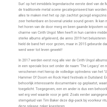
Sun’ op het inmiddels legendarische eerste deel van de 
de traditionele metal scene gecategoriseerd kan worden a
alles te maken met het op zijn zachtst gezegd enigszin
zeer herkenbare en bovenal unieke sound geven. Ik kan m
het horen van de door merg en been gaande krijsstem van
charme van Cirith Ungol. Men heeft in hun carrière middel
sterke albums afgeleverd, die anno 2019 het beluisteren
hield de band het voor gezien, maar in 2015 gebeurde d
werd weer tot leven gewekt!
In 2017 werden eerst nog alle vier de Cirith Ungol albu
in een speciale box set onder de naam ‘The Legacy’ en nu
verschenen met hierop de volledige optredens van het ‘
Hammer Of Doom en Rock Hard festivals in Duitsland. En
behoorlijk interessante documentaire op geplaatst, waar
toegelicht. Toegegeven, een en ander is dus een behoorlijk
wel erg veel waarde voor je geld. Zoals eerder aangegev
stemgeluid van Tim Baker deze digi-pack bij voorkeur ritu
deze release zeker koesteren.