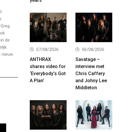
years
t
e
 Greg
Ook
 in de
ijk.
07/08/2026
06/08/2026
t nieuw
ANTHRAX
Savatage –
shares video for
interview met
‘Everybody’s Got
Chris Caffery
A Plan’
and Johny Lee
Middleton