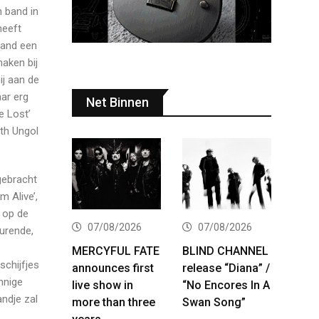
n band in
heeft
band een
aken bij
ij aan de
aar erg
Net Binnen
e Lost’
th Ungol
gebracht
m Alive’,
 op de
07/08/2026
07/08/2026
urende,
MERCYFUL FATE
BLIND CHANNEL
schijfjes
announces first
release “Diana” /
nnige
live show in
“No Encores In A
andje zal
more than three
Swan Song”