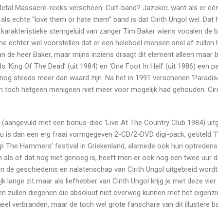
Metal Massacre-reeks verscheen. Cult-band? Jazeker, want als er éé
ls echte “love them or hate them” band is dat Cirith Ungol wel. Dat 
s karakteristieke stemgeluid van zanger Tim Baker wiens vocalen de 
e echter wel voorstellen dat er een heleboel mensen snel af zullen h
 de heer Baker, maar mijns inziens draagt dit element alleen maar b
s ‘King Of The Dead’ (uit 1984) en ‘One Foot In Hell’ (uit 1986) een p
 nog steeds meer dan waard zijn. Na het in 1991 verschenen ‘Paradis
an toch hetgeen menigeen niet meer voor mogelijk had gehouden: Ciri
ms (aangevuld met een bonus-disc ‘Live At The Country Club 1984) uit
 is dan een erg fraai vormgegeven 2-CD/2-DVD digi-pack, getiteld ‘I’
Up The Hammers’ festival in Griekenland, alsmede ook hun optredens
 als of dat nog niet genoeg is, heeft men er ook nog een twee uur d
in de geschiedenis en nalatenschap van Cirith Ungol uitgebreid wordt
 lange zit maar als liefhebber van Cirith Ungol krijg je met deze vier 
en zullen diegenen die absoluut niet overweg kunnen met het eigenzi
eel verbranden, maar de toch wel grote fanschare van dit illustere b