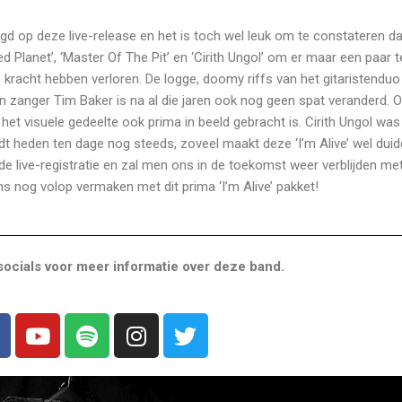
igd op deze live-release en het is toch wel leuk om te constateren da
Planet’, ‘Master Of The Pit’ en ‘Cirith Ungol’ om er maar een paar t
 kracht hebben verloren. De logge, doomy riffs van het gitaristenduo
 zanger Tim Baker is na al die jaren ook nog geen spat veranderd. 
 het visuele gedeelte ook prima in beeld gebracht is. Cirith Ungol was
dt heden ten dage nog steeds, zoveel maakt deze ‘I’m Alive’ wel duidel
agde live-registratie en zal men ons in de toekomst weer verblijden me
s nog volop vermaken met dit prima ‘I’m Alive’ pakket!
ocials voor meer informatie over deze band.