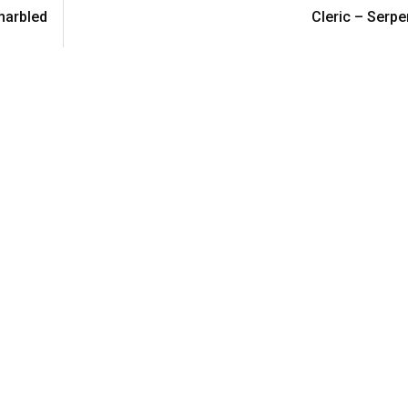
marbled
Cleric – Serp