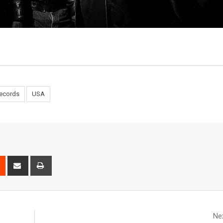
Records
USA
Nex