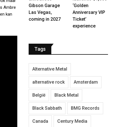
 ook maar
Gibson Garage
‘Golden
res Ambre
Las Vegas,
Anniversary VIP
gen kan
coming in 2027
Ticket’
experience
Tags
Alternative Metal
alternative rock
Amsterdam
België
Black Metal
Black Sabbath
BMG Records
Canada
Century Media