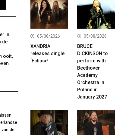
er in
05/08/2026
05/08/2026
p de
XANDRIA
BRUCE
releases single
DICKINSON to
 ooit,
‘Eclipse’
perform with
oven
Beethoven
Academy
Orchestra in
Poland in
January 2027
missen
derlandse
e van de