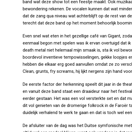
band wat deze show tot een feestje maakt. Ook muzikaal z
bewondering rekenen. De vocalen kunnen dat wat minder, 
dat de zang qua niveau wat achterblijft op de rest van de
terecht dat deze band op het moment behoorlijk booming
Even snel wat eten in het gezellige café van Gigant, zoda
eenmaal begon met spelen was ik ervan overtuigd dat ik
death metal niet helemaal mijn smaak is, sta ik vol bewo
boordevol inventieve tempowisselingen, gekke loopjes 
hebben die elkaar erg goed aanvullen omdat ze zo verschil
Clean, grunts, fry screams, hij lijkt nergens zijn hand v
De eerste factor der herkenning speelt dit jaar in de thea
en vanuit deze band staat een draaideur naar het festiva
eerder gestaan. Het was een vol versterkte set en dat m
dit vol genieten van de dromerige folkrock in de Faroër 
duidelijk verhalend te werk te gaan en dat is toch wel e
De afsluiter van de dag was het Duitse symfonische me