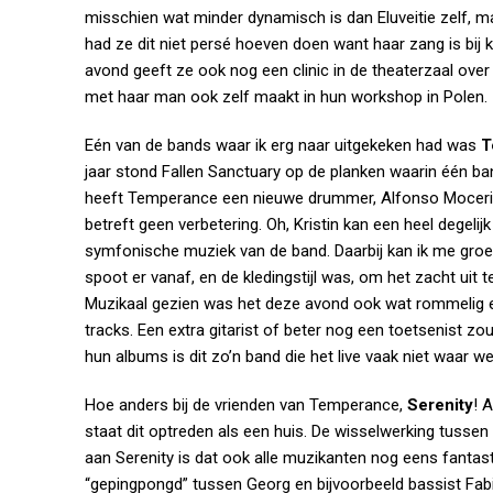
misschien wat minder dynamisch is dan Eluveitie zelf, maar
had ze dit niet persé hoeven doen want haar zang is bij k
avond geeft ze ook nog een clinic in de theaterzaal over 
met haar man ook zelf maakt in hun workshop in Polen.
Eén van de bands waar ik erg naar uitgekeken had was
T
jaar stond Fallen Sanctuary op de planken waarin één b
heeft Temperance een nieuwe drummer, Alfonso Mocerino,
betreft geen verbetering. Oh, Kristin kan een heel degeli
symfonische muziek van de band. Daarbij kan ik me gro
spoot er vanaf, en de kledingstijl was, om het zacht uit 
Muzikaal gezien was het deze avond ook wat rommelig e
tracks. Een extra gitarist of beter nog een toetsenist z
hun albums is dit zo’n band die het live vaak niet waar w
Hoe anders bij de vrienden van Temperance,
Serenity
! 
staat dit optreden als een huis. De wisselwerking tussen
aan Serenity is dat ook alle muzikanten nog eens fanta
“gepingpongd” tussen Georg en bijvoorbeeld bassist Fabio