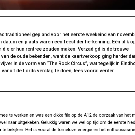
was traditioneel gepland voor het eerste weekeind van novemb
en datum en plaats waren een feest der herkenning. Eén blik o
zijn die er hun rentree zouden maken. Verzadigd is de trouwe
iet van de oude bekenden, want de kaartverkoop ging harder dan
vijver in de vorm van “The Rock Circus”, wat tegelijk in Eindh
 vanuit de Lords verslag te doen, lees vooral verder.
t mee te werken en was een dikke file op de A12 de oorzaak van het 
 wel naar uitgekeken. Gelukkig waren we wel op tijd om de eerste Ne
p
te bekijken. Het is vooral de tomeloze energie en het enthousiasm