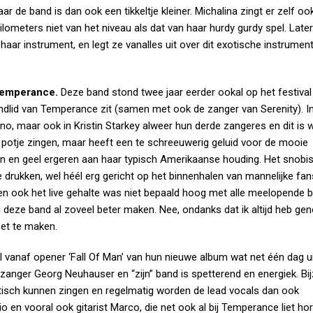
 de band is dan ook een tikkeltje kleiner. Michalina zingt er zelf ook 
ilometers niet van het niveau als dat van haar hurdy gurdy spel. Late
haar instrument, en legt ze vanalles uit over dit exotische instrument
emperance.
Deze band stond twee jaar eerder ookal op het festival
andlid van Temperance zit (samen met ook de zanger van Serenity). I
 maar ook in Kristin Starkey alweer hun derde zangeres en dit is w
jk potje zingen, maar heeft een te schreeuwerig geluid voor de mooie
en en geel ergeren aan haar typisch Amerikaanse houding. Het snob
te drukken, wel héél erg gericht op het binnenhalen van mannelijke fan
n ook het live gehalte was niet bepaald hoog met alle meelopende 
ou deze band al zoveel beter maken. Nee, ondanks dat ik altijd heb ge
eet te maken.
Al vanaf opener ‘Fall Of Man’ van hun nieuwe album wat net één dag uit
 zanger Georg Neuhauser en “zijn” band is spetterend en energiek. Bi
stisch kunnen zingen en regelmatig worden de lead vocals dan ook
 en vooral ook gitarist Marco, die net ook al bij Temperance liet ho