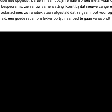
aadsel niet opgelost. Dertien in een dozijn female fronted metal waar
n te bespeuren is, ziehier uw samenvatting. Komt bij dat nieuwe zange
e rookmachines zo fanatiek staan afgesteld dat ze geen noot voor o
heid, een goede reden om lekker op tijd naar bed te gaan vanavond!