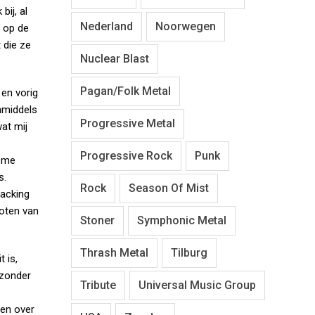
bij, al
Nederland
Noorwegen
r op de
 die ze
Nuclear Blast
Pagan/Folk Metal
 en vorig
nmiddels
Progressive Metal
at mij
Progressive Rock
Punk
isme
s.
Rock
Season Of Mist
backing
noten van
Stoner
Symphonic Metal
Thrash Metal
Tilburg
 is,
jzonder
Tribute
Universal Music Group
ren over