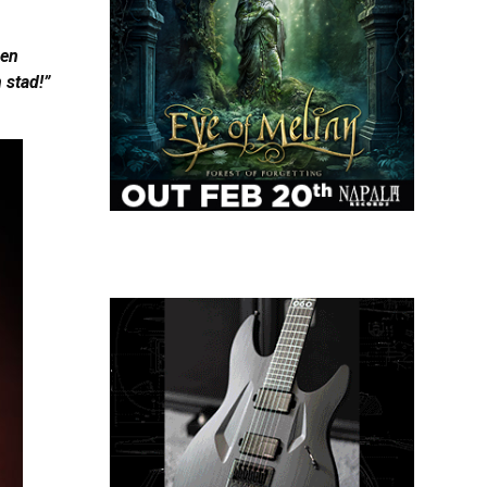
een
 stad!”