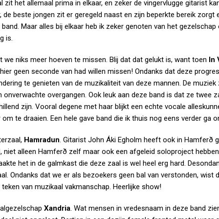
it het allemaal prima in elkaar, en zeker de vingervlugge gitarist ka
de beste jongen zit er geregeld naast en zijn beperkte bereik zorgt 
 band. Maar alles bij elkaar heb ik zeker genoten van het gezelschap 
 is.
t we niks meer hoeven te missen. Blij dat dat gelukt is, want toen
In 
 hier geen seconde van had willen missen! Ondanks dat deze progre
ndering te genieten van de muzikaliteit van deze mannen. De muziek 
en onverwachte overgangen. Ook leuk aan deze band is dat ze twee 
lend zijn. Vooral degene met haar blijkt een echte vocale alleskunner
oor om te draaien. Een hele gave band die ik thuis nog eens verder ga 
terzaal,
Hamradun
. Gitarist John Áki Egholm heeft ook in Hamferð 
l, niet alleen Hamferð zelf maar ook een afgeleid soloproject hebben
aakte het in de galmkast die deze zaal is wel heel erg hard. Desond
taal. Ondanks dat we er als bezoekers geen bal van verstonden, wist 
en teken van muzikaal vakmanschap. Heerlijke show!
talgezelschap
Xandria
. Wat mensen in vredesnaam in deze band zien