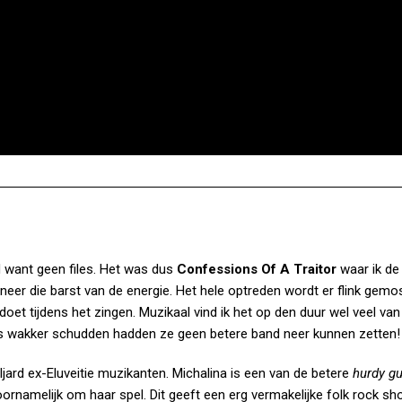
d want geen files. Het was dus
Confessions Of A Traitor
waar ik d
er die barst van de energie. Het hele optreden wordt er flink gemo
oet tijdens het zingen. Muzikaal vind ik het op den duur wel veel van
s wakker schudden hadden ze geen betere band neer kunnen zetten!
ljard ex-Eluveitie muzikanten. Michalina is een van de betere
hurdy g
ornamelijk om haar spel. Dit geeft een erg vermakelijke folk rock sh