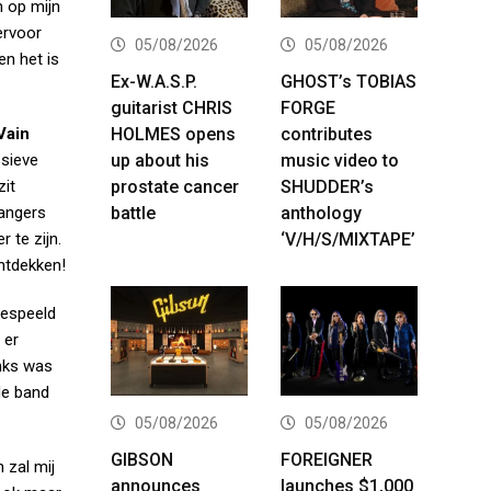
n op mijn
ervoor
05/08/2026
05/08/2026
en het is
Ex-W.A.S.P.
GHOST’s TOBIAS
guitarist CHRIS
FORGE
HOLMES opens
contributes
Vain
up about his
music video to
ssieve
prostate cancer
SHUDDER’s
zit
battle
anthology
zangers
‘V/H/S/MIXTAPE’
 te zijn.
ontdekken!
gespeeld
 er
anks was
de band
05/08/2026
05/08/2026
GIBSON
FOREIGNER
 zal mij
announces
launches $1,000