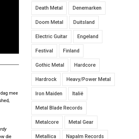
Death Metal
Denemarken
Doom Metal
Duitsland
Electric Guitar
Engeland
Festival
Finland
Gothic Metal
Hardcore
Hardrock
Heavy/Power Metal
e dag mee
Iron Maiden
Italië
shed,
Metal Blade Records
Metalcore
Metal Gear
urdy
Metallica
Napalm Records
ow die