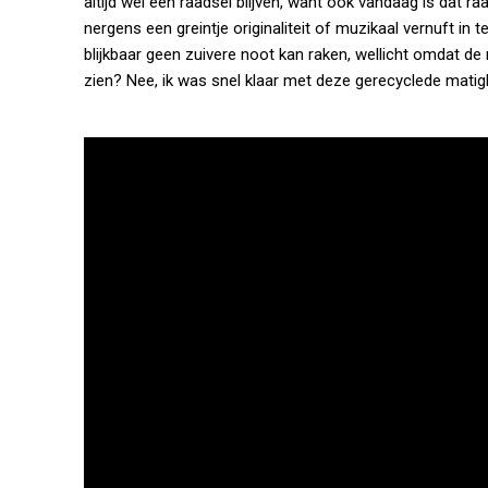
altijd wel een raadsel blijven, want ook vandaag is dat r
nergens een greintje originaliteit of muzikaal vernuft i
blijkbaar geen zuivere noot kan raken, wellicht omdat d
zien? Nee, ik was snel klaar met deze gerecyclede matig