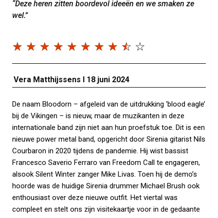
“Deze heren zitten boordevol ideeën en we smaken ze
wel.”
☆
☆
☆
☆
☆
☆
☆
☆
☆
☆
Vera Matthijssens I 18 juni 2024
De naam Bloodorn – afgeleid van de uitdrukking ‘blood eagle’
bij de Vikingen – is nieuw, maar de muzikanten in deze
internationale band zijn niet aan hun proefstuk toe. Dit is een
nieuwe power metal band, opgericht door Sirenia gitarist Nils
Courbaron in 2020 tijdens de pandemie. Hij wist bassist
Francesco Saverio Ferraro van Freedom Call te engageren,
alsook Silent Winter zanger Mike Livas. Toen hij de demo’s
hoorde was de huidige Sirenia drummer Michael Brush ook
enthousiast over deze nieuwe outfit. Het viertal was
compleet en stelt ons zijn visitekaartje voor in de gedaante