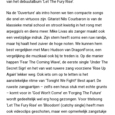
van het debuutalbum ‘Let The Fury Rise’.
Na de ‘Ouverture’ als intro horen we tien compacte songs
die snel en virtuoos zijn. Gitarist Nils Courbaron is van de
klassieke metal school en strooit kwistig in het rong met
arpeggio’s en diens meer. Mike Livas als zanger maakt ook
een veelzijdige indruk. Zijn stem heeft soms een ruw randje,
maar hij haalt heel zuiver de hoge noten. We kunnen hem
best vergelijken met Marc Hudson van DragonForce, een
vergelijking die muzikaal ook bij te treden is. Op die manier
happen ‘Fear The Coming Wave’, de eerste single ‘Under The
Secret Sign’ en het van wat ruwere zang voorziene ‘Rise Up
Again’ lekker weg. Ook iets om op te letten is het
aanstekelijke ritme van ‘Tonight We Fight!’ Best apart. De
ruwste zangpartijen – zelfs een heus stuk met echte grunts
– komt voor in ‘God Won’t Come’ en ‘Forging The Future’
wordt gedeeltelijk wel erg hoog gezongen. Voor titelsong
‘Let The Fury Rise’ en ‘Bloodorn’ (catchy single) heeft men
ook videoclips geschoten, maar een opmerkelijk zangstukje