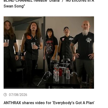
BLIND CHANNEL release “Diana” / “No Encores In A
Swan Song”
07/08/2026
ANTHRAX shares video for ‘Everybody’s Got A Plan’