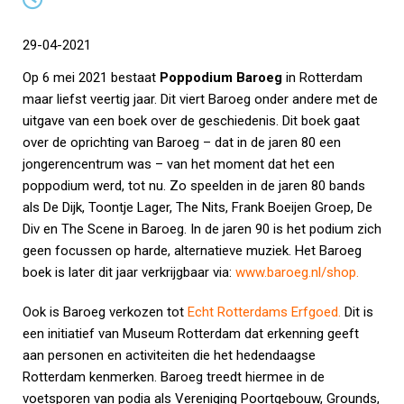
29-04-2021
Op 6 mei 2021 bestaat
Poppodium Baroeg
in Rotterdam
maar liefst veertig jaar. Dit viert Baroeg onder andere met de
uitgave van een boek over de geschiedenis. Dit boek gaat
over de oprichting van Baroeg – dat in de jaren 80 een
jongerencentrum was – van het moment dat het een
poppodium werd, tot nu. Zo speelden in de jaren 80 bands
als De Dijk, Toontje Lager, The Nits, Frank Boeijen Groep, De
Div en The Scene in Baroeg. In de jaren 90 is het podium zich
geen focussen op harde, alternatieve muziek. Het Baroeg
boek is later dit jaar verkrijgbaar via:
www.baroeg.nl/shop
.
Ook is Baroeg verkozen tot
Echt Rotterdams Erfgoed
.
Dit is
een initiatief van Museum Rotterdam dat erkenning geeft
aan personen en activiteiten die het hedendaagse
Rotterdam kenmerken. Baroeg treedt hiermee in de
voetsporen van podia als Vereniging Poortgebouw, Grounds,