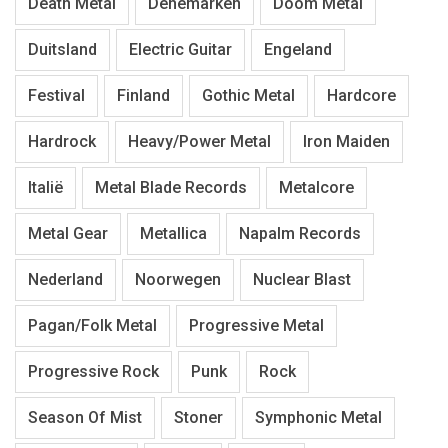
Death Metal
Denemarken
Doom Metal
Duitsland
Electric Guitar
Engeland
Festival
Finland
Gothic Metal
Hardcore
Hardrock
Heavy/Power Metal
Iron Maiden
Italië
Metal Blade Records
Metalcore
Metal Gear
Metallica
Napalm Records
Nederland
Noorwegen
Nuclear Blast
Pagan/Folk Metal
Progressive Metal
Progressive Rock
Punk
Rock
Season Of Mist
Stoner
Symphonic Metal