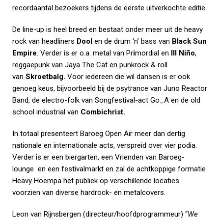
recordaantal bezoekers tijdens de eerste uitverkochte editie.
De line-up is heel breed en bestaat onder meer uit de heavy
rock van headliners
Dool
en de drum ‘n’ bass van
Black Sun
Empire
. Verder is er o.a. metal van Pr
i
mordial en
Ill Niño
,
reggaepunk van Jaya The Cat en punkrock & roll
van
Skroetbalg.
Voor iedereen die wil dansen is er ook
genoeg keus, bijvoorbeeld bij de psytrance van Juno Reactor
Band, de electro-folk van Songfestival-act Go_A en de old
school industrial van
Combichrist.
In totaal presenteert Baroeg Open Air meer dan dertig
nationale en internationale acts, verspreid over vier podia.
Verder is er een biergarten, een Vrienden van Baroeg-
lounge en een festivalmarkt en zal de achtkoppige formatie
Heavy Hoempa het publiek op verschillende locaties
voorzien van diverse hardrock- en metalcovers.
Leon van Rijnsbergen (directeur/hoofdprogrammeur) “
We