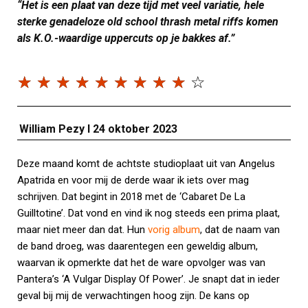
“Het is een plaat van deze tijd met veel variatie, hele
sterke genadeloze old school thrash metal riffs komen
als K.O.-waardige uppercuts op je bakkes af.”
☆
☆
☆
☆
☆
☆
☆
☆
☆
☆
William Pezy I 24 oktober 2023
Deze maand komt de achtste studioplaat uit van Angelus
Apatrida en voor mij de derde waar ik iets over mag
schrijven. Dat begint in 2018 met de ‘Cabaret De La
Guilltotine’. Dat vond en vind ik nog steeds een prima plaat,
maar niet meer dan dat. Hun
vorig album
, dat de naam van
de band droeg, was daarentegen een geweldig album,
waarvan ik opmerkte dat het de ware opvolger was van
Pantera’s ‘A Vulgar Display Of Power’. Je snapt dat in ieder
geval bij mij de verwachtingen hoog zijn. De kans op