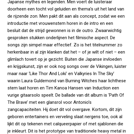
Japanse mythes en legenden. Men voert de luisteraar
doorheen een tocht vol geluiden en thema’s uit het land van
de rijzende zon. Men pakt dit aan als concept, zodat we een
introductie met vrouwenstem horen in de intro en een
besluit dat de strijd gewonnen is in de outro. Zwaarwichtig
gesproken stukken onderlijnen het filmische aspect. De
songs zijn simpel maar effectief. Zo is het titelnummer zo
herkenbaar in al zijn klanken dat het – of je wilt of niet – een
glimlach tovert op je gezicht. Buiten die Japanse invloeden
en krijgskunst, zijn er ook nog songs over de Vikingen, luister
maar naar ‘Like Thor And Loki’ en Valkyries In The Sky’
waarin Laura Guldemond van Burning Witches haar lichthese
stem laat horen en Tim Kanoa Hansen van Induction een
vurige gitaarsolo speelt. De ballade van dit album is ‘Path Of
The Brave’ met een glansrol voor Antonio’s
zangcapaciteiten. Hij doet dit vol overgave. Kortom, dit zijn
geboren entertainers en verveling slaat nergens toe, ook al
lijkt dit op tekenen met calqueerpapier of met sjablonen die
je inkleurt. Dit is het prototype van traditionele heavy metal in