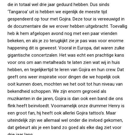
die in totaal wel drie jaar geduurd hebben. Dus sinds
‘Tangaroa’ uit is hebben we eigenlijk de meeste tijd
gespendeerd op tour met Gojira. Deze tour is vereeuwigd in
de documentaire die we erover hebben uitgebracht. Toevallig
heb ik hem afgelopen avond nog met een paar vrienden
bekeken, en als je zo terugkijkt zie je pas was voor enorme
happening dit is geweest. Vooral in Europa, dat waren zulke
gigantische concertzalen. Het was echt een prachtige kans
voor ons om aan metalheads te laten zien wat wij in huis
hebben, en tegelijkertijd te leren van Gojira en hun crew. Dat
geeft ons weer inspiratie voor dingen die we hopelijk ook
ooit kunnen doen, mochten we het ooit tot hun niveau van
bekendheid schoppen. We zijn enorm gegroeid als
muzikanten in die jaren, Gojira is dan ook een band die ons
flink heeft beïnvloedt. Voornamelijk onze drummer Henry is
een groot fan, hij heeft ook allerlei Gojira tattoo’s. Maar
uiteindelijk zijn we allemaal wel onder die invloed gekomen,
dat gebeurt als je een band zo goed als elke dag ziet voor
drie jaar lang.