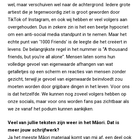
wel, maar verschuiven wel naar de achtergrond. Iedere grote
artiest die je tegenwoordig ziet is groot geworden door
TikTok of Instagram, en ook wij hebben er veel volgers aan
overgehouden. Dus in zekere zin is het een beetje hypocriet
om een anti-social media standpunt in te nemen. Maar het
echte punt van ‘1000 Friends’ is de leegte die het creëert in
levens. De belangrijkste regel in het nummer is “A thousand
friends, but you’re all alone”. Mensen laten soms hun
volledige gevoel van eigenwaarde afhangen van wat
getalletjes op een scherm en reacties van mensen zonder
gezicht, terwijl je gevoel van eigenwaarde beïnvloedt zou
moeten worden door grijpbare dingen in het leven. Voor ons
is dat hetzelfde. We kunnen nog zoveel volgers hebben op
onze socials, maar voor ons worden fans pas zichtbaar als
we ze vanaf het podium kunnen aankijken.
Veel van jullie teksten zijn weer in het Māori. Dat is
meer jouw schrijfwerk?
Ja het meeste Māori materiaal komt van mij af, een deel ook