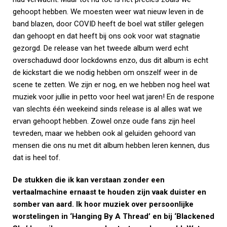
gehoopt hebben. We moesten weer wat nieuw leven in de
band blazen, door COVID heeft de boel wat stiller gelegen
dan gehoopt en dat heeft bij ons ook voor wat stagnatie
gezorgd. De release van het tweede album werd echt
overschaduwd door lockdowns enzo, dus dit album is echt
de kickstart die we nodig hebben om onszelf weer in de
scene te zetten. We zijn er nog, en we hebben nog heel wat
muziek voor jullie in petto voor heel wat jaren! En de respone
van slechts één weekeind sinds release is al alles wat we
ervan gehoopt hebben. Zowel onze oude fans zijn heel
tevreden, maar we hebben ook al geluiden gehoord van
mensen die ons nu met dit album hebben leren kennen, dus
dat is heel tof.
De stukken die ik kan verstaan zonder een
vertaalmachine ernaast te houden zijn vaak duister en
somber van aard. Ik hoor muziek over persoonlijke
worstelingen in ‘Hanging By A Thread’ en bij ‘Blackened