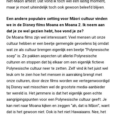
niet-Māori artiest. Dat vond ik toch wel een lastig moment,
maar je moet uiteindelijk toch ook gewoon beleefd blijven.
Een andere populaire setting voor Māori cultuur vinden
we in de Disney films Moana en Moana 2. Ik neem aan
dat je ze wel gezien hebt, hoe vond je ze?
De Moana films zijn wel interessant. Veel mensen uit onze
cultuur hebben er een beetje gemengde gevoelens bij omdat
wat ze als cultuur brengen eigenlijk een beetje “Polynesische
soep” is. Ze pakken aspecten uit allerlei Polynesische
culturen en stoppen dat bij elkaar om een eigenlijk fictieve
Polynesische cultuur neer te zetten. Zelf vind ik het juist wel
leuk om te zien hoe het mensen in aanraking brengt met
onze culturen, door deze films worden we vertegenwoordigd
bij Disney wat misschien wel de grootste media-aanbieder
ter wereld is. Het jammere is dat het eigenlijk geen echte
aangrijpingspunten voor een Polynesische cultuur geeft. Je
kan niet naar Moana kijken en zeggen “ah, dat is Māori”, want
dat is het gewoon niet. Ook is het niet Hawaiaans. Nee, het