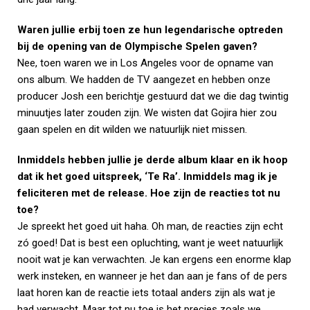
Waren jullie erbij toen ze hun legendarische optreden
bij de opening van de Olympische Spelen gaven?
Nee, toen waren we in Los Angeles voor de opname van
ons album. We hadden de TV aangezet en hebben onze
producer Josh een berichtje gestuurd dat we die dag twintig
minuutjes later zouden zijn. We wisten dat Gojira hier zou
gaan spelen en dit wilden we natuurlijk niet missen.
Inmiddels hebben jullie je derde album klaar en ik hoop
dat ik het goed uitspreek, ‘Te Ra’. Inmiddels mag ik je
feliciteren met de release. Hoe zijn de reacties tot nu
toe?
Je spreekt het goed uit haha. Oh man, de reacties zijn echt
zó goed! Dat is best een opluchting, want je weet natuurlijk
nooit wat je kan verwachten. Je kan ergens een enorme klap
werk insteken, en wanneer je het dan aan je fans of de pers
laat horen kan de reactie iets totaal anders zijn als wat je
had verwacht. Maar tot nu toe is het precies zoals we