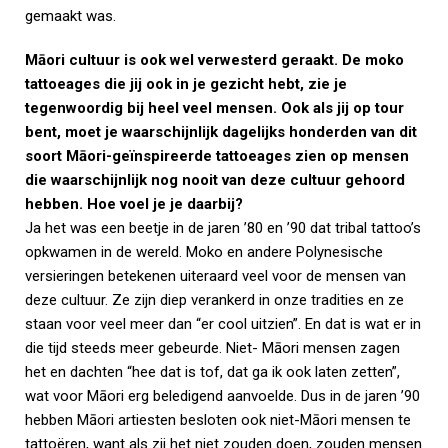
gemaakt was.
Māori cultuur is ook wel verwesterd geraakt. De moko
tattoeages die jij ook in je gezicht hebt, zie je
tegenwoordig bij heel veel mensen. Ook als jij op tour
bent, moet je waarschijnlijk dagelijks honderden van dit
soort Māori-geïnspireerde tattoeages zien op mensen
die waarschijnlijk nog nooit van deze cultuur gehoord
hebben. Hoe voel je je daarbij?
Ja het was een beetje in de jaren ’80 en ’90 dat tribal tattoo’s
opkwamen in de wereld. Moko en andere Polynesische
versieringen betekenen uiteraard veel voor de mensen van
deze cultuur. Ze zijn diep verankerd in onze tradities en ze
staan voor veel meer dan “er cool uitzien”. En dat is wat er in
die tijd steeds meer gebeurde. Niet- Māori mensen zagen
het en dachten “hee dat is tof, dat ga ik ook laten zetten”,
wat voor Māori erg beledigend aanvoelde. Dus in de jaren ’90
hebben Māori artiesten besloten ook niet-Māori mensen te
tattoëren, want als zij het niet zouden doen, zouden mensen