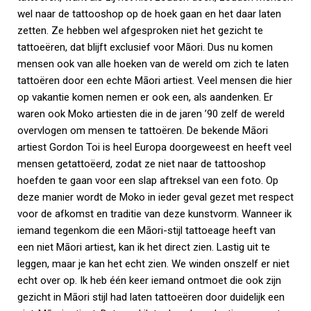
wel naar de tattooshop op de hoek gaan en het daar laten
zetten. Ze hebben wel afgesproken niet het gezicht te
tattoeëren, dat blijft exclusief voor Māori. Dus nu komen
mensen ook van alle hoeken van de wereld om zich te laten
tattoëren door een echte Māori artiest. Veel mensen die hier
op vakantie komen nemen er ook een, als aandenken. Er
waren ook Moko artiesten die in de jaren ’90 zelf de wereld
overvlogen om mensen te tattoëren. De bekende Māori
artiest Gordon Toi is heel Europa doorgeweest en heeft veel
mensen getattoëerd, zodat ze niet naar de tattooshop
hoefden te gaan voor een slap aftreksel van een foto. Op
deze manier wordt de Moko in ieder geval gezet met respect
voor de afkomst en traditie van deze kunstvorm. Wanneer ik
iemand tegenkom die een Māori-stijl tattoeage heeft van
een niet Māori artiest, kan ik het direct zien. Lastig uit te
leggen, maar je kan het echt zien. We winden onszelf er niet
echt over op. Ik heb één keer iemand ontmoet die ook zijn
gezicht in Māori stijl had laten tattoeëren door duidelijk een