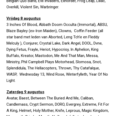
Belgian Quo Band, Evil Invaders, Exhorder, Frog Leap, Liliac,
Overkill, Violent Sin, Warbringer.
Vrijdag 8 augustus
3 Inches Of Blood, Abbath Doom Occulta (Immortal), ABSU,
Blaze Bayley (ex-Iron Maiden), Clowns, Coffin Feeder (all
star band met leden van Aborted, Leng Tch’e en Fleddy
Melculy ), Conjurer, Crystal Lake, Dark Angel, DOOL, Dvne,
Dying Fetus, Frayle, Heriot, Hypocrisy, In Aphelion, King
Buffalo, Kreator, Mastodon, Me And That Man, Messa,
Ministry, Phil Campbell Plays Motorhead, Slomosa, Snot,
Splendidula, The Hellacopters, Thrown, Thy Catafalque,
WASP, Wednesday 13, Wind Rose, Winterfylleth, Year Of No
Light.
Zaterdag 9 augustus
Avatar, Baest, Between The Buried And Me, Caliban,
Candlemass, Crypt Sermon, DORO, Evergrey, Extreme, Fit For
A King, Helmet, Holy Mother, Knife, Leprous, Magic Kingdom,