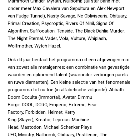
Mammoth Grinder, Myrath, Nailbomb (all star band met
onder meer Max Cavalera van Sepultura en Alex Newport
van Fudge Tunnel), Nasty Savage, Ne Obliviscaris, Obituary,
Primal Creation, Psycroptic, Rivers Of Nihil, Signs Of
Algorithm, Suffocation, Tenside, The Black Dahlia Murder,
The Night Eternal, Vader, Vola, Vulture, Whiplash,
Wolfmother, Wytch Hazel.
Ook dit jaar bestaat het programma uit een afgewogen mix
van zowat alle metalgenres; een combinatie van gevestigde
waarden en opkomend talent (waaronder verborgen parels
en ruwe diamanten). Een kleine selectie van het fenomenale
programma tot nu toe (in alfabetische volgorde): Abbath
Doom Occulta (Immortal), Avatar, Dimmu
Borgir, DOOL, DORO, Emperor, Extreme, Fear
Factory, Forbidden, Helmet, Kerry
King (Slayer), Kreator, Leprous, Machine
Head, Mastodon, Michael Schenker Plays
UFO, Ministry, Nailbomb, Obituary, Pestilence, The