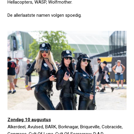
Hellacopters, WASP, Wolfmother.
De allerlaatste namen volgen spoedig.
Zondag 10 augustus
Alkerdeel, Avulsed, BARK, Borknagar, Briqueville, Cobracide,
Congress, Cult Of Luna, Cult Of Scarecrow, D:A:D,