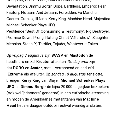
Devastation, Dimmu Borgir, Dope, Earthless, Emperor, Fear
Factory, Flotsam And Jetsam, Forbidden, Fu Manchu,
Gaerea, Gutalax, Ill Nino, Kerry King, Machine Head, Majestica
Michael Schenker Plays UFO,
Pestilence “Best Of Consuming & Testimony”, Pig Destroyer,
Promise Down, Prong, Rotting Christ “Aftershow”, Slaughter
Messiah, Static-X, Terrifier, Tsjuder, Whatever It Takes.
Op
vrijdag 8 augustus
zijn
WASP
en
Mastodon
de
headliners en zal
Kreator
afsluiten.
De dag erna
zijn
dat
DORO
en
Avatar
, met – verrassend en gedurfd –
Extreme
als afsluiter. Op
zondag 10 augustus
tenslotte,
brengen
Kerry King
van Slayer,
Michael Schenker Plays
UFO
en
Dimmu Borgir
de bijna 20.000 dagelijkse bezoekers
(ook wel “prisoners” genoemd) in een euforische stemming
en mogen de Amerikaanse metaltitanen van
Machine
Head
het vierdaagse outdoor festival waardig afsluiten.