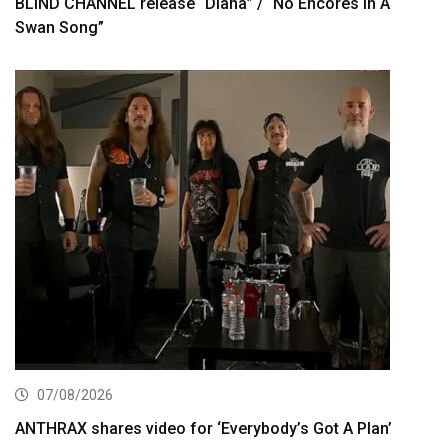
BLIND CHANNEL release “Diana” / “No Encores In A
Swan Song”
07/08/2026
ANTHRAX shares video for ‘Everybody’s Got A Plan’