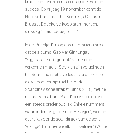
kracht kennen ze een steeds groter wordend
succes. Op vrijdag 19 november komt de
Noorse band naar het Koninklijk Circus in
Brussel. De ticketverkoop start morgen,
dinsdag 11 augustus, om 17u.
In de ‘Runaljod’ trilogie, een ambitieus project
dat de albums ‘Gap Var Ginnunga’,
‘Yggdrasil’ en ‘Ragnarok’ samenbrengt,
verkennen magiër Selvik en zijn volgelingen
het Scandinavische verleden via de 24 runen
die verbonden zijn met het oude
Scandinavische alfabet. Sinds 2018, met de
release van album ‘Skald’ bereikt de groep
een steeds breder publiek. Enkele nummers,
waaronder het geroemde ‘Helvegen’, worden
gebruikt voor de soundtrack van de serie
‘Vikings’. Hun nieuwe album ‘Kvitravn’ (White