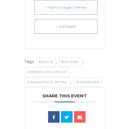
+ Add to Google Calendar
+ iCal export
Tags:
,
,
BELGIË
BRUSSEL
,
KONINKLIJK CIRCUS
,
PAGAN/FOLK METAL
WARDRUNA
SHARE THIS EVENT