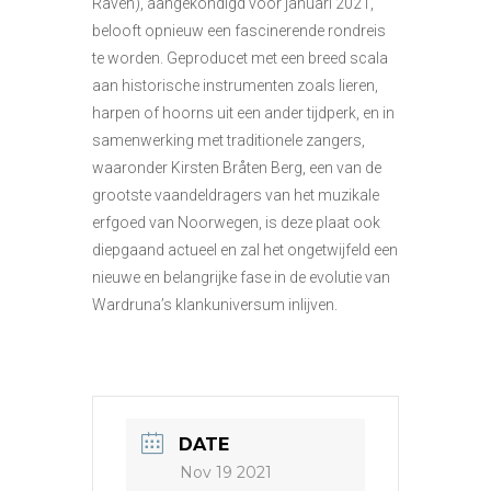
Raven), aangekondigd voor januari 2021,
belooft opnieuw een fascinerende rondreis
te worden. Geproducet met een breed scala
aan historische instrumenten zoals lieren,
harpen of hoorns uit een ander tijdperk, en in
samenwerking met traditionele zangers,
waaronder Kirsten Bråten Berg, een van de
grootste vaandeldragers van het muzikale
erfgoed van Noorwegen, is deze plaat ook
diepgaand actueel en zal het ongetwijfeld een
nieuwe en belangrijke fase in de evolutie van
Wardruna’s klankuniversum inlijven.
DATE
Nov 19 2021