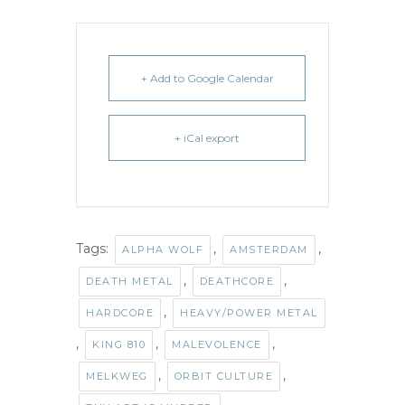
+ Add to Google Calendar
+ iCal export
Tags:
,
,
ALPHA WOLF
AMSTERDAM
,
,
DEATH METAL
DEATHCORE
,
HARDCORE
HEAVY/POWER METAL
,
,
,
KING 810
MALEVOLENCE
,
,
MELKWEG
ORBIT CULTURE