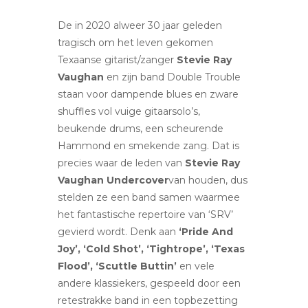
De in 2020 alweer 30 jaar geleden
tragisch om het leven gekomen
Texaanse gitarist/zanger
Stevie Ray
Vaughan
en zijn band Double Trouble
staan voor dampende blues en zware
shuffles vol vuige gitaarsolo’s,
beukende drums, een scheurende
Hammond en smekende zang. Dat is
precies waar de leden van
Stevie Ray
Vaughan Undercover
van houden, dus
stelden ze een band samen waarmee
het fantastische repertoire van ‘SRV’
gevierd wordt. Denk aan
‘Pride And
Joy’, ‘Cold Shot’, ‘Tightrope’, ‘Texas
Flood’, ‘Scuttle Buttin’
en vele
andere klassiekers, gespeeld door een
retestrakke band in een topbezetting