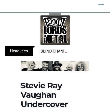
Skip
to
content
Headlines
BLIND CHANNEL release “Diana” / “No E
Stevie Ray
Vaughan
Undercover