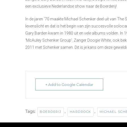
een exclusieve Nederlandse show naar de Boerderij!
In de jaren ’70 maakte Michael Schenker deel uit van The
levenslicht en dat is het begin van zijn succesvolle sol
Gary Barden kwam in 1980 uit en vele albums volden. In
‘McAuley Schenker Group’. Zanger Doogie White, ook beke
2011 met Schenker samen. Dit is je kans om deze geweldi
+ Add to Google Calendar
Tags:
,
,
BOERDERIJ
HARDROCK
MICHAEL SCH