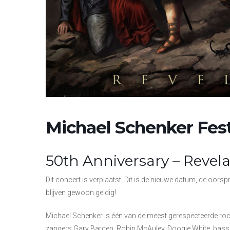
Michael Schenker Fes
50th Anniversary – Revela
Dit concert is verplaatst. Dit is de nieuwe datum, de oor
blijven gewoon geldig!
Michael Schenker is één van de meest gerespecteerde roc
zangers Gary Barden, Robin McAuley, Doogie White, bass