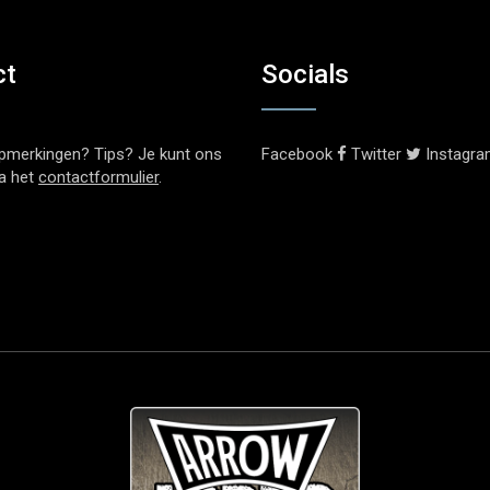
ct
Socials
pmerkingen? Tips? Je kunt ons
Facebook
Twitter
Instagr
ia het
contactformulier
.