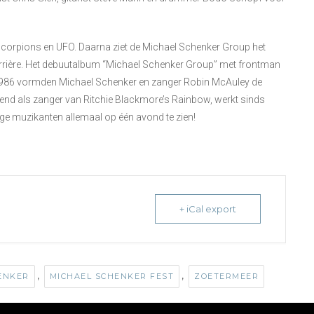
 Scorpions en UFO. Daarna ziet de Michael Schenker Group het
ocarrière. Het debuutalbum “Michael Schenker Group” met frontman
 1986 vormden Michael Schenker en zanger Robin McAuley de
nd als zanger van Ritchie Blackmore’s Rainbow, werkt sinds
ge muzikanten allemaal op één avond te zien!
+ iCal export
,
,
ENKER
MICHAEL SCHENKER FEST
ZOETERMEER