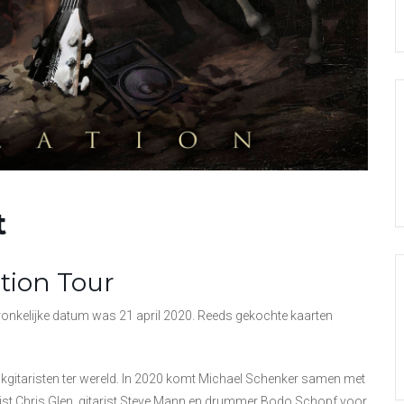
t
tion Tour
spronkelijke datum was 21 april 2020. Reeds gekochte kaarten
kgitaristen ter wereld. In 2020 komt Michael Schenker samen met
ist Chris Glen, gitarist Steve Mann en drummer Bodo Schopf voor