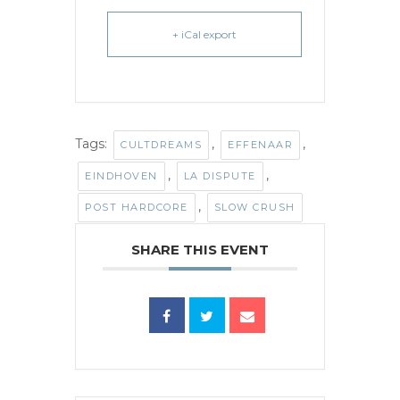
+ iCal export
Tags:
,
,
CULTDREAMS
EFFENAAR
,
,
EINDHOVEN
LA DISPUTE
,
POST HARDCORE
SLOW CRUSH
SHARE THIS EVENT