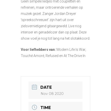
Geen simpele liedjes met coupletten en
refreinen, maar ontroerende verhalen op
muziek gezet. Zanger Jordan Dreyer
‘spreekschreeuwt’ zijn hart uit over
zielsvernietigend gitaargeweld. Live nog
intenser en genadelozer dan op plaat. Deze
show voel je nog tot lang na het slotakkoord.
Voor liefhebbers van:
Modern Life Is War,
Touché Amoré, Refused en At The Drive In
DATE
Nov 08 2020
TIME