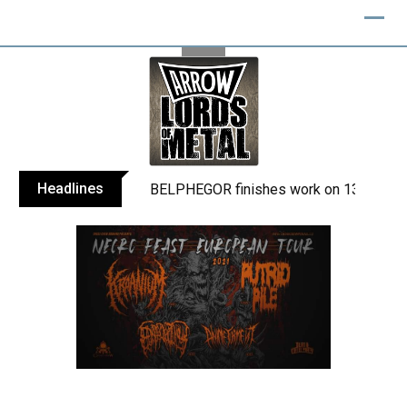
Skip
to
content
Headlines
BELPHEGOR finishes work on 13th studio