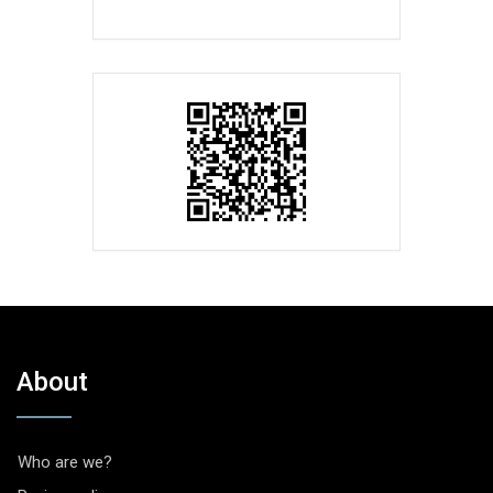
About
Who are we?