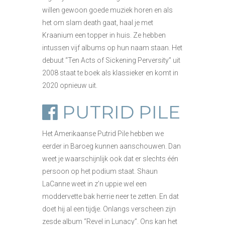
willen gewoon goede muziek horen en als
het om slam death gaat, haal je met
Kraanium een topper in huis. Ze hebben
intussen vijf albums op hun naam staan. Het
debuut “Ten Acts of Sickening Perversity” uit
2008 staat te boek als klassieker en komt in
2020 opnieuw uit.
PUTRID PILE
Het Amerikaanse Putrid Pile hebben we
eerder in Baroeg kunnen aanschouwen. Dan
weet je waarschijnlijk ook dat er slechts één
persoon op het podium staat. Shaun
LaCanne weet in z’n uppie wel een
moddervette bak herrie neer te zetten. En dat
doet hij al een tijdje. Onlangs verscheen zijn
zesde album “Revel in Lunacy”. Ons kan het