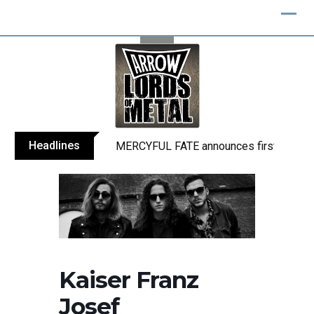
Skip
to
content
Headlines
MERCYFUL FATE announces first live sho
Kaiser Franz
Josef