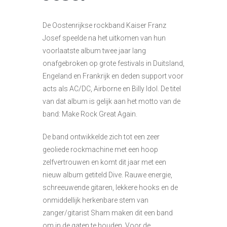
De Oostenrijkse rockband Kaiser Franz
Josef speelde na het uitkomen van hun
voorlaatste album twee jaar lang
onafgebroken op grote festivals in Duitsland,
Engeland en Frankrijk en deden support voor
acts als AC/DC, Airborne en Billy Idol. De titel
van dat album is gelijk aan het motto van de
band: Make Rock Great Again.
De band ontwikkelde zich tot een zeer
geoliede rockmachine met een hoop
zelfvertrouwen en komt dit jaar met een
nieuw album getiteld Dive. Rauwe energie,
schreeuwende gitaren, lekkere hooks en de
onmiddellijk herkenbare stem van
zanger/gitarist Sham maken dit een band
om in de gaten te houden. Voor de