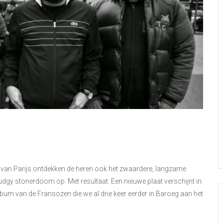
) van Parijs ontdekken de heren ook het zwaardere, langzame
dgy stonerdoom op. Met resultaat. Een nieuwe plaat verschijnt in
lbum van de Fransozen die we al drie keer eerder in Baroeg aan het