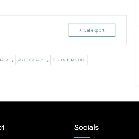
+ iCal export
,
,
HAIR
ROTTERDAM
SLUDGE METAL
ct
Socials