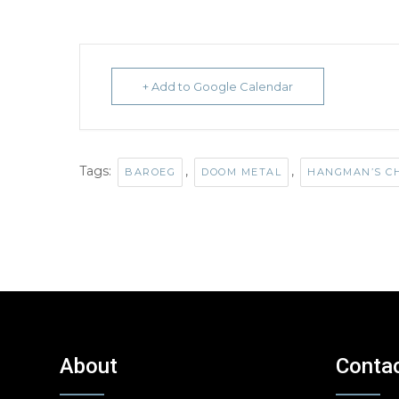
+ Add to Google Calendar
Tags:
,
,
BAROEG
DOOM METAL
HANGMAN’S C
About
Conta