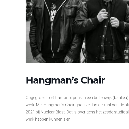
Hangman’s Chair
Opgegroeid met hardcore punk in een buitenwijk (banlieu
werk. Met Hangman’s Chair gaan ze dus de kant van de slu
2021 bij Nuclear Blast. Dat is overigens het zesde studioa
werk hebben kunnen zien.