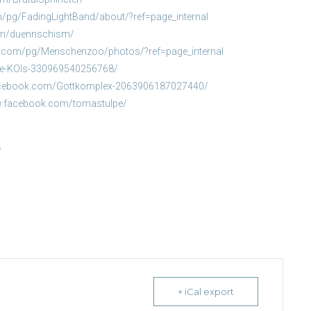
/pg/FadingLightBand/about/?ref=page_internal
om/duennschism/
k.com/pg/Menschenzoo/photos/?ref=page_internal
ie-KOIs-330969540256768/
acebook.com/Gottkomplex-2063906187027440/
w.facebook.com/tomastulpe/
/
+ iCal export