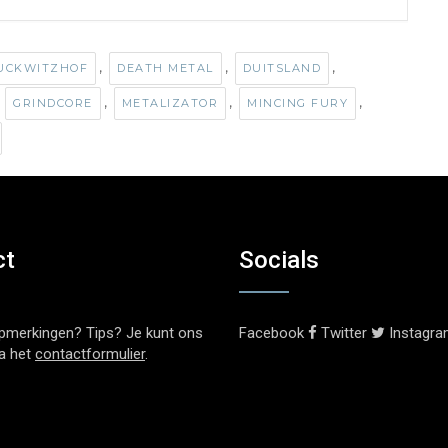
,
,
,
UCKWITZHOF
DEATH METAL
DUITSLAND
,
,
,
,
GRINDCORE
METALIZATOR
MINCING FURY
ct
Socials
pmerkingen? Tips? Je kunt ons
Facebook
Twitter
Instagr
ia het
contactformulier
.