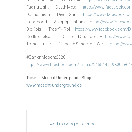
Fading Light Death Metal –
https://www.facebook.com
Dünnschism Death Grind –
https://www.facebook.c
Hardmood Alkopop Fistfunk –
https://www.faceboo
Die Kois Trash’N’Roll –
https://www.facebook.com/D
Gottkomplex Deathend Crustcore –
https://www.f
Tomas Tulpe Der beste Sänger der Welt –
https://ww
#GahlenMoscht2020
https://www.facebook.com/events/2455446198001864
Tickets: Moscht Underground Shop
www.moscht-underground.de
+ Add to Google Calendar