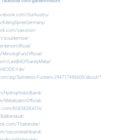
f
facebook.com/gahlenmoscht
.
acebook.com/SurAustru/
/KillingSpreeGermany/
ook.com/saxorior/
m/souldemise/
derverofficial/
MincingFuryOfficial/
om/LastBitOfSanityMetal/
THEODICYde/
.com/pg/Spineless-Fuckers-294717445600/about/?
om/HydrophobicBand/
/MetalizatorOfficial/
ok.com/BOESEDEATH/
Balberskult/
ook.com/Thakandar/
com/secondeathband/
m/BrutalSphincter/