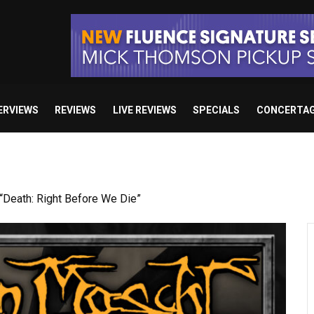
ERVIEWS
REVIEWS
LIVE REVIEWS
SPECIALS
CONCERTA
 studio album set for release in 2027