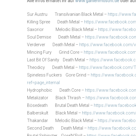
Alle Infos erhaltet Ihr auf
www.gahlenmoscht.de
oder au
Sur Austru Transilvanian Black Metal –
https://www.f
Killing Spree Death Metal –
https://www.facebook.com
Saxorior Melodic Black Metal –
https://www.faceb
Soul Demise Death Metal –
https://www.facebook.co
Verderver Death Metal –
https://www.facebook.com/ver
Mincing Fury Grind Core –
https://www.facebook.com/
Last Bit Of Sanity Death Metal –
https://www.facebook.c
Theodicy Death Metal –
https://www.facebook.com/
Spineless Fuckers Gore Grind –
https://www.facebook
ref=page_internal
Hydrophobic Death Core –
https://www.facebook.c
Metalizator Black Thrash –
https://www.facebook.com
Bösedeath Brutal Death Metal –
https://www.facebo
Balberskult Black Metal –
https://www.facebook.com/
Thakandar Melodic Black Metal –
https://www.faceb
Second Death Death Metal –
https://www.facebook.
Brutal Sphincter Gore’N’Roll –
https://www.facebook.co