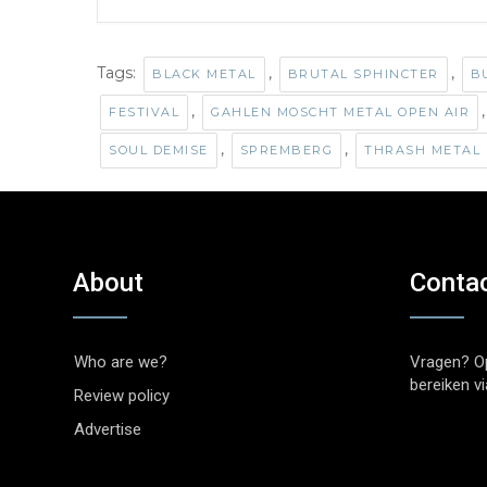
Tags:
,
,
BLACK METAL
BRUTAL SPHINCTER
B
,
FESTIVAL
GAHLEN MOSCHT METAL OPEN AIR
,
,
SOUL DEMISE
SPREMBERG
THRASH METAL
About
Conta
Who are we?
Vragen? O
bereiken v
Review policy
Advertise