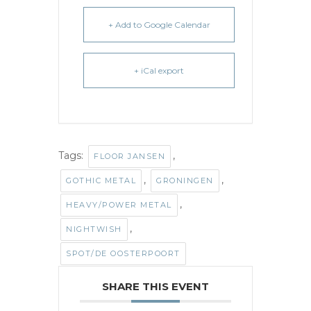
+ Add to Google Calendar
+ iCal export
Tags:
,
FLOOR JANSEN
,
,
GOTHIC METAL
GRONINGEN
,
HEAVY/POWER METAL
,
NIGHTWISH
SPOT/DE OOSTERPOORT
SHARE THIS EVENT