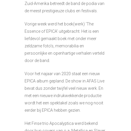
Zuid-Amerika betreedt de band de podia van
de meest prestigieuze clubs en festivals.
Vorige week werd het boek(werk) ‘The
Essence of EPICA’ uitgebracht. Het is een
liefdevol gemaakt boek met onder meer
zeldzame foto’s, memorabilia en
persoonlijke en openhartige verhalen verteld
door de band.
Voor het najaar van 2020 staat een nieuw
EPICA album gepland. De show in AFAS Live
bevat dus zonder twijfel veel nieuw werk. En
met een nieuwe indrukwekkende productie
wordt het een spektakel zoals we nog nooit
eerder bij EPICA hebben gezien.
Het Finse trio Apocalyptica werd bekend
door hun covers van o.a. Metallica en Slayer.