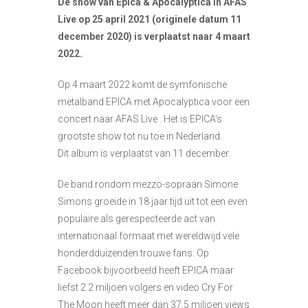
De show van Epica & Apocalyptica in AFAS
Live op 25 april 2021 (originele datum 11
december 2020) is verplaatst naar 4 maart
2022.
Op 4 maart 2022 komt de symfonische
metalband EPICA met Apocalyptica voor een
concert naar AFAS Live . Het is EPICA’s
grootste show tot nu toe in Nederland.
Dit album is verplaatst van 11 december.
De band rondom mezzo-sopraan Simone
Simons groeide in 18 jaar tijd uit tot een even
populaire als gerespecteerde act van
internationaal formaat met wereldwijd vele
honderdduizenden trouwe fans. Op
Facebook bijvoorbeeld heeft EPICA maar
liefst 2.2 miljoen volgers en video Cry For
The Moon heeft meer dan 37,5 miljoen views