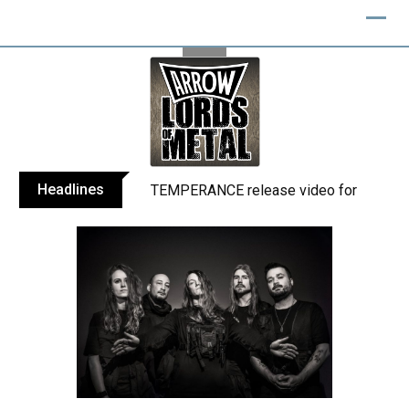
Skip
to
content
Headlines
TEMPERANCE release video for “Death: 