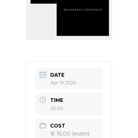
DATE
Apr 19 2024
TIME
20:00
COST
€ 16,00 (event