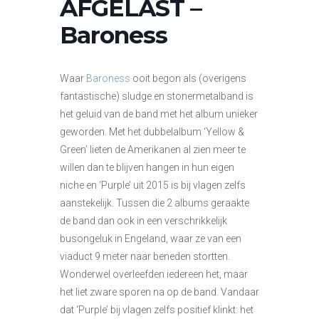
AFGELAST –
Baroness
Waar
Baroness
ooit begon als (overigens
fantastische) sludge en stonermetalband is
het geluid van de band met het album unieker
geworden. Met het dubbelalbum ‘Yellow &
Green’ lieten de Amerikanen al zien meer te
willen dan te blijven hangen in hun eigen
niche en ‘Purple’ uit 2015 is bij vlagen zelfs
aanstekelijk. Tussen die 2 albums geraakte
de band dan ook in een verschrikkelijk
busongeluk in Engeland, waar ze van een
viaduct 9 meter naar beneden stortten.
Wonderwel overleefden iedereen het, maar
het liet zware sporen na op de band. Vandaar
dat ‘Purple’ bij vlagen zelfs positief klinkt: het