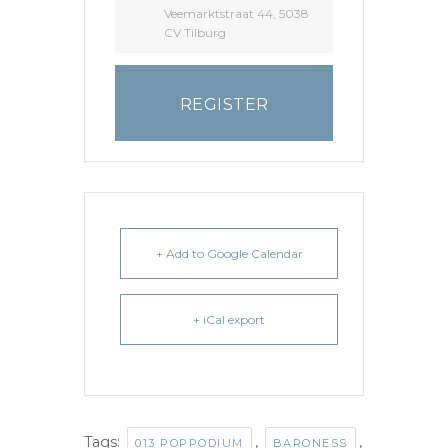
Veemarktstraat 44, 5038
CV Tilburg
REGISTER
+ Add to Google Calendar
+ iCal export
Tags:
,
,
013 POPPODIUM
BARONESS