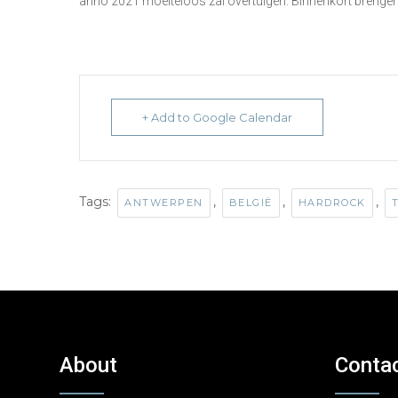
anno 2021 moeiteloos zal overtuigen. Binnenkort brengen
+ Add to Google Calendar
Tags:
,
,
,
ANTWERPEN
BELGIË
HARDROCK
About
Conta