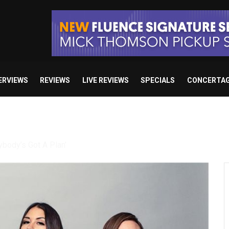
ERVIEWS
REVIEWS
LIVE REVIEWS
SPECIALS
CONCERTA
Death: Right Before We Die”