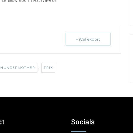
 ze nieuw album Heat Wave uit.
+ iCal export
,
THUNDERMOTHER
TRIX
ct
Socials