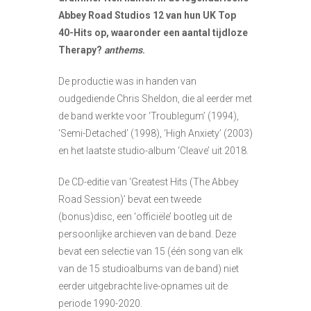
Abbey Road Studios 12 van hun UK Top
40-Hits op, waaronder een aantal tijdloze
Therapy?
anthems
.
De productie was in handen van
oudgediende Chris Sheldon, die al eerder met
de band werkte voor ‘Troublegum’ (1994),
‘Semi-Detached’ (1998), ‘High Anxiety’ (2003)
en het laatste studio-album ‘Cleave’ uit 2018.
De CD-editie van ‘Greatest Hits (The Abbey
Road Session)’ bevat een tweede
(bonus)disc, een ‘officiële’ bootleg uit de
persoonlijke archieven van de band. Deze
bevat een selectie van 15 (één song van elk
van de 15 studioalbums van de band) niet
eerder uitgebrachte live-opnames uit de
periode 1990-2020.