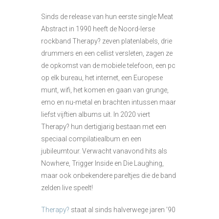
Sinds de release van hun eerste single Meat
Abstract in 1990 heeft de Noord-Ierse
rockband Therapy? zeven platenlabels, drie
drummers en een cellist versleten, zagen ze
de opkomst van de mobiele telefoon, een pc
op elk bureau, het internet, een Europese
munt, wifi, het komen en gaan van grunge,
emo en nu-metal en brachten intussen maar
liefst vijftien albums uit. In 2020 viert
Therapy? hun dertigjarig bestaan met een
speciaal compilatiealbum en een
jubileumtour. Verwacht vanavond hits als
Nowhere, Trigger Inside en Die Laughing,
maar ook onbekendere pareltjes die de band
zelden live speelt!
Therapy?
staat al sinds halverwege jaren ’90