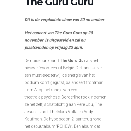
The Guru Guru
Dit is de verplaatste show van 20 november
Het concert van The Guru Guru op 20
november is uitgesteld en zal nu
plaatsvinden op vrijdag 23 april.
De noisepunkband
The Guru Guru
is het
nieuwe fenomeen uit België. De band is live
een must-see: terwijl de energie van het
podium komt gegutst, balanceert frontman
Tom A. op het randje van een
theatrale psychose. Borderline rock, noemen
ze het zelf, schatplichtig aan Pere Ubu, The
Jesus Lizard, The Mars Volta en Andy
Kaufman. De hype begon 2 jaar terug rond
het debuutalbum ‘PCHEW’. Een album dat