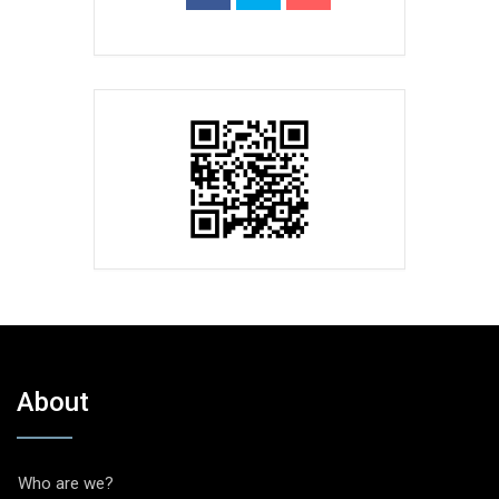
About
Who are we?