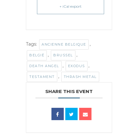
+ iCal export
Tags:
,
ANCIENNE BELGIQUE
,
,
BELGIË
BRUSSEL
,
,
DEATH ANGEL
EXODUS
,
TESTAMENT
THRASH METAL
SHARE THIS EVENT