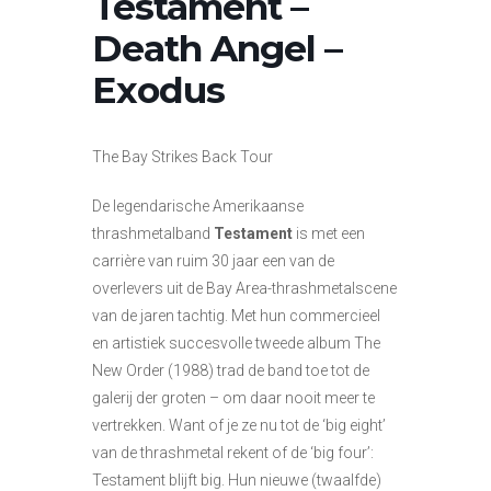
Testament –
Death Angel –
Exodus
The Bay Strikes Back Tour
De legendarische Amerikaanse
thrashmetalband
Testament
is met een
carrière van ruim 30 jaar een van de
overlevers uit de Bay Area-thrashmetalscene
van de jaren tachtig. Met hun commercieel
en artistiek succesvolle tweede album The
New Order (1988) trad de band toe tot de
galerij der groten – om daar nooit meer te
vertrekken. Want of je ze nu tot de ‘big eight’
van de thrashmetal rekent of de ‘big four’:
Testament blijft big. Hun nieuwe (twaalfde)