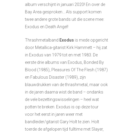
album verschijnt in januari 2020! En over de
Bay Area gesproken… Als support komen
twee andere grote bands uit die scene mee:
Exodus en Death Angel!
Thrashmetalband
Exodus
is mede opgericht
door Metallica-gitarist Kirk Hammett – hij zat
in Exodus van 1979 tot en met 1983. De
eerste drie albums van Exodus, Bonded By
Blood (1985), Pleasures Of The Flesh (1987)
en Fabulous Disaster (1989), zijn
blauwdrukken van de thrashmetal, maar ook
in de jaren daarna wist de band – ondanks
de vele bezettingswisselingen – heel wat
potten te breken. Exodus is op deze tour
voor het eerst in jaren weer met
bandleider/gitarist Gary Holt te zien. Holt
toerde de afgelopen tijd fulltime met Slayer,