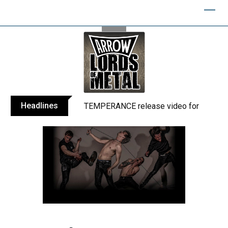
Skip
to
content
Headlines
TEMPERANCE release video for “Death: 