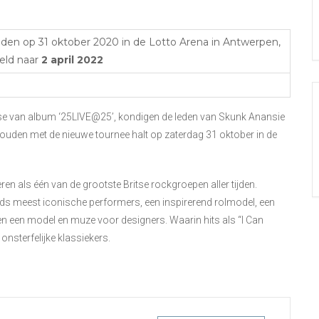
nden op 31 oktober 2020 in de Lotto Arena in Antwerpen,
eld naar
2 april 2022
lease van album ‘25LIVE@25’, kondigen de leden van Skunk Anansie
ouden met de nieuwe tournee halt op zaterdag 31 oktober in de
ren als één van de grootste Britse rockgroepen aller tijden.
lds meest iconische performers, een inspirerend rolmodel, een
 en een model en muze voor designers. Waarin hits als “I Can
onsterfelijke klassiekers.