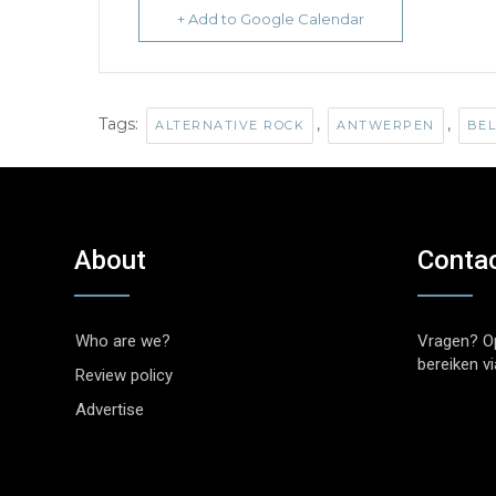
+ Add to Google Calendar
Tags:
,
,
ALTERNATIVE ROCK
ANTWERPEN
BEL
About
Conta
Who are we?
Vragen? O
bereiken v
Review policy
Advertise