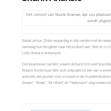
Het concert van Skunk Anansie, dat zou plaatsvi
wordt uitgest
Nadat ze hun 25ste verjaardag in stijl vierden met de re
vandaag hun terugkeer naar het podium aan. Skin en co h
Lotto Arena in Antwerpen.
Een kwarteeuw carrière, waarin de band zich wist te profile
Waarin frontvrouw Skin zich ontpopte tot één van ‘s were
activiste, een pionier voor vrouwen in de muziekindustrie
Dream”, “Weak”, “All I Want” en “Hedonism” uitgroeiden tot 