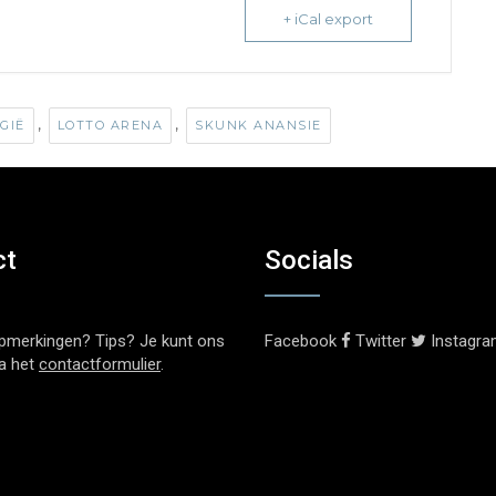
+ iCal export
,
,
GIË
LOTTO ARENA
SKUNK ANANSIE
ct
Socials
pmerkingen? Tips? Je kunt ons
Facebook
Twitter
Instagr
ia het
contactformulier
.