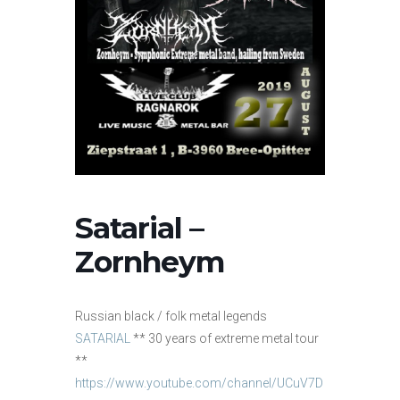
Satarial –
Zornheym
Russian black / folk metal legends
SATARIAL
** 30 years of extreme metal tour
**
https://www.youtube.com/channel/UCuV7D