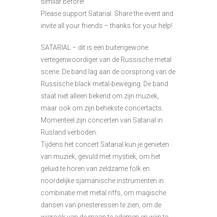
similar before!
Please support Satarial. Share the event and
invite all your friends – thanks for your help!
SATARIAL – dit is een buitengewone
vertegenwoordiger van de Russische metal
scene. De band lag aan de oorsprong van de
Russische black metal-beweging. De band
staat niet alleen bekend om zijn muziek,
maar ook om zijn behekste concertacts.
Momenteel zijn concerten van Satarial in
Rusland verboden.
Tijdens het concert Satarial kun je genieten
van muziek, gevuld met mystiek, om het
geluid te horen van zeldzame folk en
noordelijke sjamanische instrumenten in
combinatie met metal riffs, om magische
dansen van priesteressen te zien, om de
wierook van de maan te ademen en wijn te