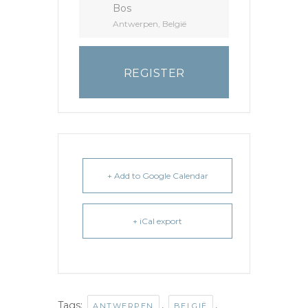
Bos
Antwerpen, België
REGISTER
+ Add to Google Calendar
+ iCal export
Tags:
,
,
ANTWERPEN
BELGIË