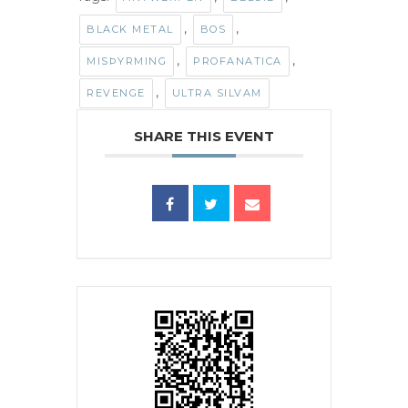
,
,
BLACK METAL
BOS
,
,
MISÞYRMING
PROFANATICA
,
REVENGE
ULTRA SILVAM
SHARE THIS EVENT