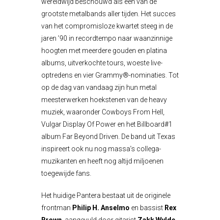
wereldwijd beschouwd als een van de
grootste metalbands aller tijden. Het succes
van het compromisloze kwartet steeg in de
jaren ’90 in recordtempo naar waanzinnige
hoogten met meerdere gouden en platina
albums, uitverkochte tours, woeste live-
optredens en vier Grammy®-nominaties. Tot
op de dag van vandaag zijn hun metal
meesterwerken hoekstenen van de heavy
muziek, waaronder Cowboys From Hell,
Vulgar Display Of Power en het Billboard#1
album Far Beyond Driven. De band uit Texas
inspireert ook nu nog massa’s collega-
muzikanten en heeft nog altijd miljoenen
toegewijde fans.
Het huidige Pantera bestaat uit de originele
frontman
Philip H. Anselmo
en bassist
Rex
Brown
, aangevuld door gitarist
Zakk Wylde