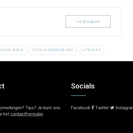
+ iCal export
,
,
SSIVE ROCK
TIVOLIVREDENBURG
UTRECHT
ct
Socials
pmerkingen? Tips? Je kunt ons
Facebook
Twitter
Instagr
ia het
contactformulier
.