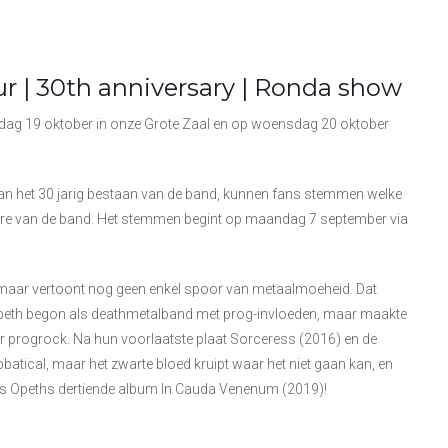
ur | 30th anniversary | Ronda show
sdag 19 oktober in onze Grote Zaal en op woensdag 20 oktober
e van het 30 jarig bestaan van de band, kunnen fans stemmen welke
ière van de band. Het stemmen begint op maandag 7 september via
 maar vertoont nog geen enkel spoor van metaalmoeheid. Dat
 Opeth begon als deathmetalband met prog-invloeden, maar maakte
 progrock. Na hun voorlaatste plaat Sorceress (2016) en de
batical, maar het zwarte bloed kruipt waar het niet gaan kan, en
 was Opeths dertiende album In Cauda Venenum (2019)!