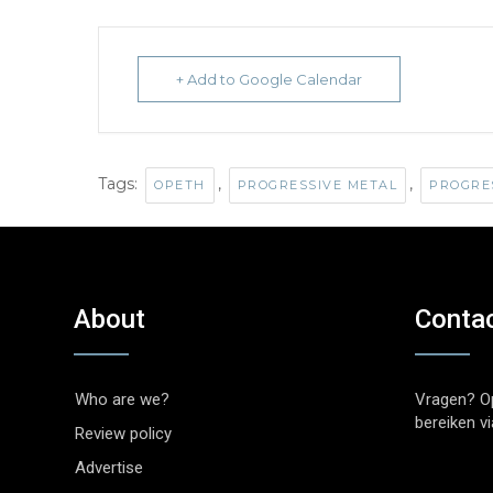
+ Add to Google Calendar
Tags:
,
,
OPETH
PROGRESSIVE METAL
PROGRE
About
Conta
Who are we?
Vragen? O
bereiken v
Review policy
Advertise