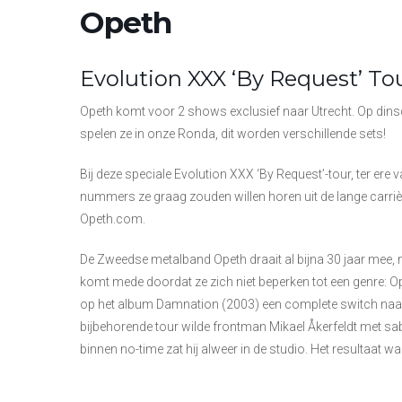
Opeth
Evolution XXX ‘By Request’ To
Opeth komt voor 2 shows exclusief naar Utrecht. Op din
spelen ze in onze Ronda, dit worden verschillende sets!
Bij deze speciale Evolution XXX ‘By Request’-tour, ter er
nummers ze graag zouden willen horen uit de lange carr
Opeth.com.
De Zweedse metalband Opeth draait al bijna 30 jaar mee,
komt mede doordat ze zich niet beperken tot een genre:
op het album Damnation (2003) een complete switch naar
bijbehorende tour wilde frontman Mikael Åkerfeldt met sab
binnen no-time zat hij alweer in de studio. Het resultaat