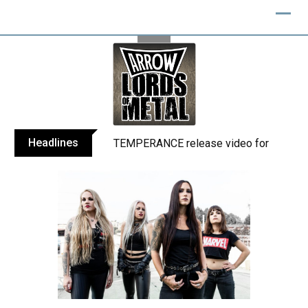
Skip
to
content
Headlines
TEMPERANCE release video for “Death: 