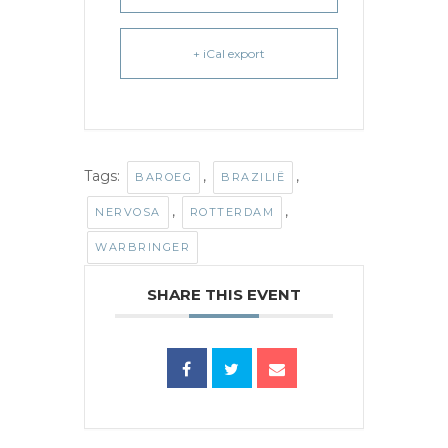
+ iCal export
Tags:
,
,
BAROEG
BRAZILIË
,
,
NERVOSA
ROTTERDAM
WARBRINGER
SHARE THIS EVENT