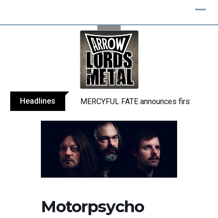
Skip
to
content
Headlines
MERCYFUL FATE announces first live sho
Motorpsycho