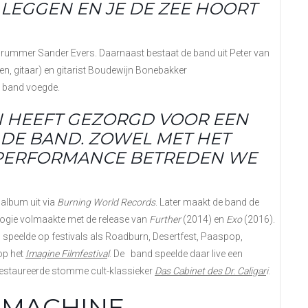
N LEGGEN EN JE DE ZEE HOORT
ummer Sander Evers. Daarnaast bestaat de band uit Peter van
ten, gitaar) en gitarist Boudewijn Bonebakker
de band voegde.
N HEEFT GEZORGD VOOR EEN
DE BAND. ZOWEL MET HET
 PERFORMANCE BETREDEN WE
 album uit via
Burning World Records
. Later maakt de band de
logie volmaakte met de release van
Further
(2014) en
Exo
(2016).
speelde op festivals als Roadburn, Desertfest, Paaspop,
op het
Ima
g
ine Filmfestiva
l
. De band speelde daar live een
estaureerde stomme cult-klassieker
Das Cabinet des Dr. Cali
g
ar
i
.
AMACHINE