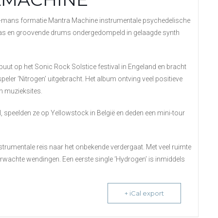
rie-mans formatie Mantra Machine instrumentale psychedelische
bas en groovende drums ondergedompeld in gelaagde synth
buut op het Sonic Rock Solstice festival in Engeland en bracht
speler ‘Nitrogen’ uitgebracht. Het album ontving veel positieve
n muzieksites.
, speelden ze op Yellowstock in België en deden een mini-tour
strumentale reis naar het onbekende verdergaat. Met veel ruimte
wachte wendingen. Een eerste single ‘Hydrogen’ is inmiddels
+ iCal export