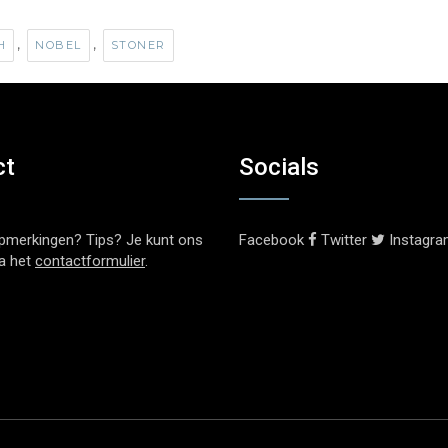
,
,
H
NOBEL
STONER
ct
Socials
pmerkingen? Tips? Je kunt ons
Facebook
Twitter
Instagr
ia het
contactformulier
.