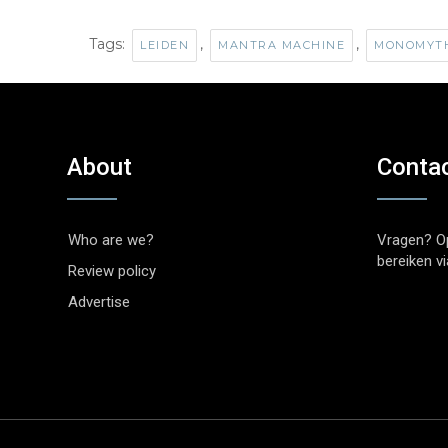
Tags:
,
,
LEIDEN
MANTRA MACHINE
MONOMYT
About
Conta
Who are we?
Vragen? O
bereiken v
Review policy
Advertise