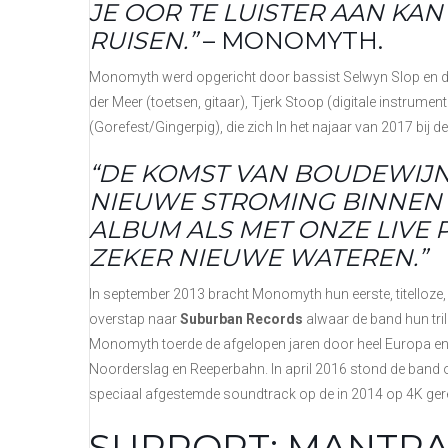
JE OOR TE LUISTER AAN KA
RUISEN.”
– MONOMYTH.
Monomyth werd opgericht door bassist Selwyn Slop en dr
der Meer (toetsen, gitaar), Tjerk Stoop (digitale instrumen
(Gorefest/Gingerpig), die zich In het najaar van 2017 bij 
“DE KOMST VAN BOUDEWIJ
NIEUWE STROMING BINNEN 
ALBUM ALS MET ONZE LIVE
ZEKER NIEUWE WATEREN.”
In september 2013 bracht Monomyth hun eerste, titelloze,
overstap naar
Suburban Records
alwaar de band hun tri
Monomyth toerde de afgelopen jaren door heel Europa en 
Noorderslag en Reeperbahn. In april 2016 stond de band 
speciaal afgestemde soundtrack op de in 2014 op 4K ger
SUPPORT: MANTR