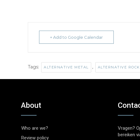
+ Add to Google Calendar
Tags:
,
ALTERNATIVE METAL
ALTERNATIVE ROCK
About
Conta
Who are we?
Vragen? O
bereiken v
Review policy