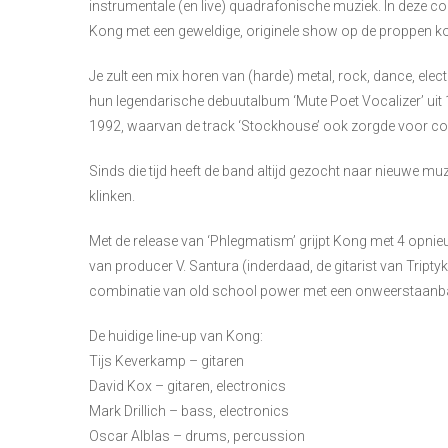
instrumentale (en live) quadrafonische muziek. In deze c
Kong met een geweldige, originele show op de proppen k
Je zult een mix horen van (harde) metal, rock, dance, elec
hun legendarische debuutalbum ‘Mute Poet Vocalizer’ uit 1
1992, waarvan de track ‘Stockhouse’ ook zorgde voor c
Sinds die tijd heeft de band altijd gezocht naar nieuwe 
klinken.
Met de release van ‘Phlegmatism’ grijpt Kong met 4 opni
van producer V. Santura (inderdaad, de gitarist van Tripty
combinatie van old school power met een onweerstaanba
De huidige line-up van Kong:
Tijs Keverkamp – gitaren
David Kox – gitaren, electronics
Mark Drillich – bass, electronics
Oscar Alblas – drums, percussion