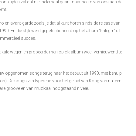
orona tijden zal dat niet helemaal gaan maar neem van ons aan dat
omt.
tro en avant-garde zoals je dat al kunt horen sinds de release van
990. En die stijk werd gepefectioneerd op het album ‘Phlegm’ uit
ommercieel succes.
muzikale wegen en probeerde men op elk album weer vernieuwend te
euw opgenomen songs terug naar het debuut uit 1990, met behulp
kon). De songs zijn typerend voor het geluid van Kong van nu: een
re groove en van muzikaal hoogstaand niveau.