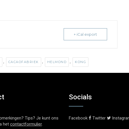
+ iCal export
,
,
,
CACAOFABRIEK
HELMOND
KONG
ct
Socials
pmerkingen? Tips? Je kunt ons
Facebook
Twitter
Instagr
ia het
contactformulier
.