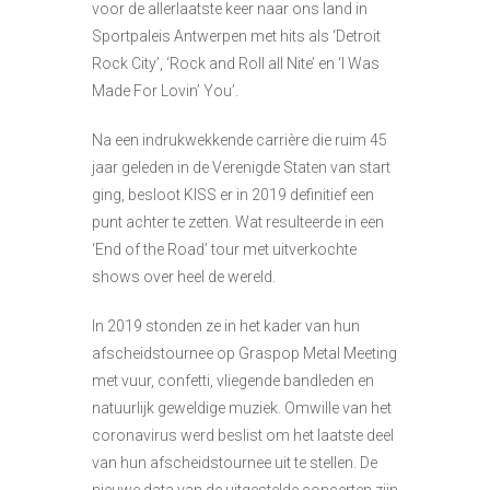
voor de allerlaatste keer naar ons land in
Sportpaleis Antwerpen met hits als ‘Detroit
Rock City’, ‘Rock and Roll all Nite’ en ‘I Was
Made For Lovin’ You’.
Na een indrukwekkende carrière die ruim 45
jaar geleden in de Verenigde Staten van start
ging, besloot
KISS
er in 2019 definitief een
punt achter te zetten. Wat resulteerde in een
‘End of the Road’ tour met uitverkochte
shows over heel de wereld.
In 2019 stonden ze in het kader van hun
afscheidstournee op Graspop Metal Meeting
met vuur, confetti, vliegende bandleden en
natuurlijk geweldige muziek. Omwille van het
coronavirus werd beslist om het laatste deel
van hun afscheidstournee uit te stellen. De
nieuwe data van de uitgestelde concerten zijn