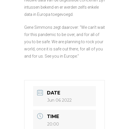
intussen bekend en er werden zelfs enkele
data in Europa toegevoegd.
Gene Simmons zegt daarover: “We can’t wait
for this pandemic to be over, and for all of
you to be safe. We are planning to rock your
world, once it is safe out there, for all of you
and for us. See you in Europe.”
DATE
Jun 06 2022
TIME
20:00