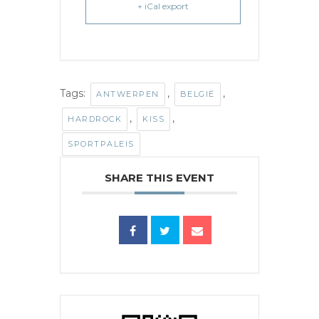
+ iCal export
Tags:
,
,
ANTWERPEN
BELGIË
,
,
HARDROCK
KISS
SPORTPALEIS
SHARE THIS EVENT